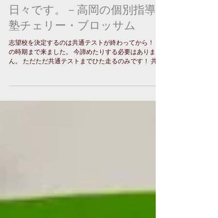
大学受験に向けて面談が続く
日々です。－高岡の個別指導
塾チェリー・ブロッサム
志望校を決定するのは共通テストが終わってから！ こ
の時期まで来ました。 今諦めたりする必要はありませ
ん。 ただただ共通テストまでひた走るのみです！ 共通
テストまで走り切ったときに見えてくる風景はまた違
ったものになるはずです。 それまで迷うことはあるだ
ろうけれど、とりあえず自分の弱い所と闘い続けるこ
とが大事です。 それが大学に入ってから、社会に出て
から、生き抜いていく力に繋がりますから。 二次試験
までに私大の試験があります。 思い切り頑張った挙
句、私立に進学することに、何も恥ずかしいことはあ
りませんが、とりあえず頑張る。 とりあえずやり切
る。 ついそっちに行きたくなる気持ちはわかるけれ
ど、合格してから蹴ってもいいから、とりあえず二次
試験までは走り抜けることです。 今から弱点補強し
て、当日そのまんま出題されることもないとは言い切
れません。 特に国語は、いつも苦手であってもその日
が高得点だったという同僚がたくさんいました。 それ
から、意外にこけるのは得意科目。 苦手な科目は最後