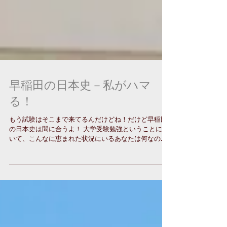
早稲田の日本史－私がハマ
る！
もう試験はそこまで来てるんだけどね！だけど早稲田
の日本史は間に合うよ！ 大学受験勉強ということにお
いて、こんなに恵まれた状況にいるあなたは何なの？
と言いたいR君。 技術系の学校に在学しながら、合わ
ないということになり、でも、私から見ればまことに
ありがたく受験勉強をされています。 実質を取る派の
私は、無理にほかの学校に編入したりするよりも、さ
っさと大学受験の勉強オンリーにすれば？と思い、こ