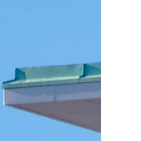
の春、その方向に進まれることをお勧めしたのでし
た。 そりゃあ人の人生ですから、そのルートの語り方
はあれこれありますが、そんなもの、自分で、自分の
人生を解釈し、定義していけばいいのであって、誰か
が自分の人生を代わりに生きてくれるわけではないか
ら、目の前にある状況をさっさといいように考えてし
まえばいいだけの話です。 ということで予備校に通い
始めていたR君を指導し始めたのは、夏前だったかな
あ？ 私は日本史と国語を担当しています。 予備校に加
え、他塾にも通っておられたので、夏は英語も見まし
たが、とりあえず、古文と日本史を伸ばすことが最大
使命となりました。...