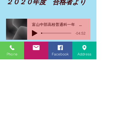
​２０２０年度 合格者より
富山中部高校普通科一年 Ｍ・Ｈさん
-04:52
氷見高校 普通科 一年 Ｆ・Ｔくん（志貴野中出身）
Phone
Facebook
Address
-03:24
金沢大学 工学部 二年 （高岡南高校出身） Ｕ・Ｔくん
-04:29
卒業生の活躍
公立小松大学 三年生（福岡高校出身） Ｙ・Ｎさん
-07:07