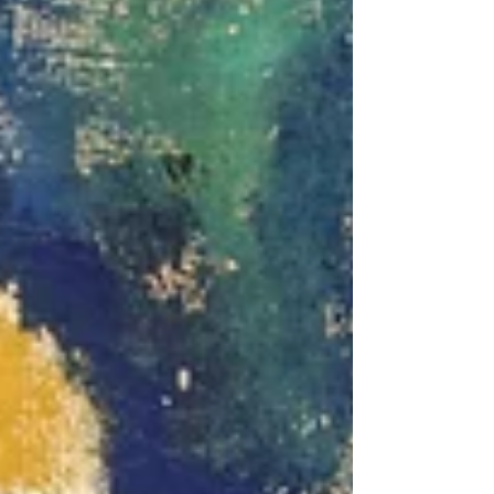
語で、初めての英検、しかも２級からというので、い
くら近くの高校だとはいえ、もう少し準備期間がほし
いというものです。 中間考査が終わった日から対策を
始めました。今回はたくさんの教材は必要ありませ
ん。というかたくさん買ったところで最後まで行かな
いので、７日間完成のドリルだけにしました。 まずは
全体像をつかむために最後まで通してもらいます。
で、どこが弱いか？また、どこが強いかということを
見極めます。彼女の場合はライティングが結構できま
した。そこはやっぱり中学時代から国語が得意な彼女
です。 だからとにかく最初の文法やイディオムの短い
文の問題を数回取り組んで、そのパターンとどういう
ものが出やすいかということをつかんでもらい、そこ
から長文に進みました。 何回くらい勉強したのだろう
か？ 今まで受験してもらった英検は、指導