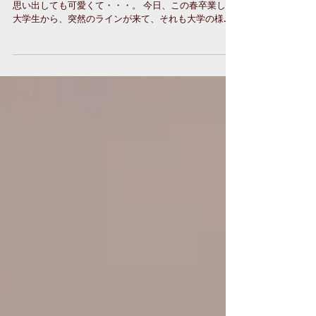
あれこれあるからおもしろくて、手の掛かった子ほど
思い出しても可愛くて・・・。 今日、この春卒業した
大学生から、突然のラインが来て、それも大学の様子
がわかるラインだったので、思わず昨年の今頃の出会
った頃からのことを思い出していた。まるで走馬灯の
ように思い出が次から次から蘇る。 心に残る生徒さん
っておられる。 一人ひとりを覚えているのだけれど、
やはり特別に思い出のある生徒さんっておられる。 そ
れなのに、どこか最近は、心と心が通じある指導にな
っていたかと思わされることもあった。 昨日中学生の
指導をしていた時のこと。 二人が居眠りしてしまうの
である。 男女の別はあっても、彼らは同じスポーツを
やっている。 よほど疲れるのだろうか？ いろいろ考え
てみた末に、その二人の共通点に思い至った。 どちら
もお姉さんなりお兄さんなりが相当に優秀であり、か
つての、あるいは今の私の教え子でもある。 正直、高
校の授業でも、予備校でも、私の授業で居眠りという
のは若い頃ならいざ知らず、あまり見られない現象で
ある。 もちろん、何かその子自身の身体に問題があっ
て、薬を飲むなどの対応が