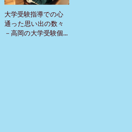
大学受験指導での心
英検二級一次試験合
通った思い出の数々
おめでとう！－高岡
－高岡の大学受験個
の個別指導塾チェリ
別指導塾チェリー・
ー・ブロッサム
ブロッサム
る
相手
知ろ
とし
ても
成長