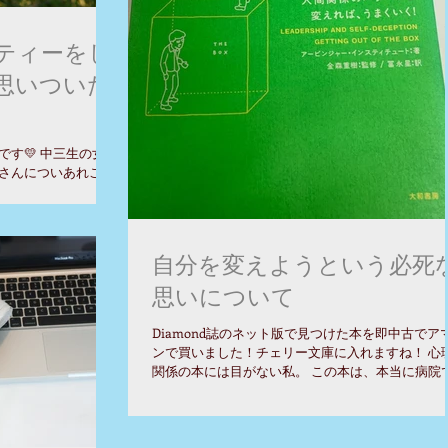
ティーをし
思いついた
す💛 中三生の女子
さんについあれこれ
流れでか、 櫻井先生
 との話になりまし
から揚げ・・・。...
自分を変えようという必死
思いについて
Diamond誌のネット版で見つけた本を即中古でア
ンで買いました！チェリー文庫に入れますね！ 心
関係の本には目がない私。 この本は、本当に病院
待合でサラッと読み始めた本なのですが、正直、
という間に、とはいえ、たいていほかの本と、マ
タスクよろしく、数冊同時...