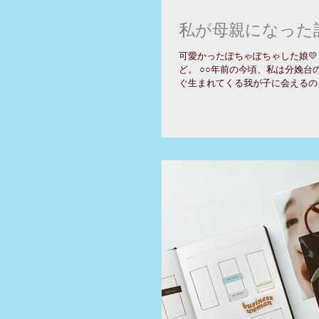
私が母親になった記
可愛かったぽちゃぽちゃした娘
ど。 ○○年前の今頃、私は分娩台
ぐ生まれてくる我が子に会えるの
まり強くならない陣痛のせいで結
たとはいえ、4時間くらいでそう
た。...