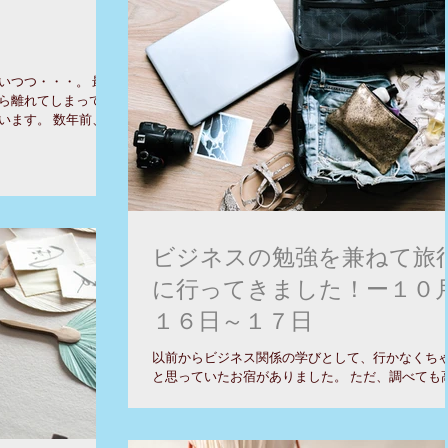
いつつ・・・。 最
ら離れてしまってい
います。 数年前、ビ
けお世話になった方
生からも、 櫻井さ
..
ビジネスの勉強を兼ねて旅
に行ってきました！ー１０
１６日～１７日
以前からビジネス関係の学びとして、行かなくち
と思っていたお宿がありました。 ただ、調べても
てとても行けないわ！と思っていたら、ある日ク
ットカードの特典のお知らせがあり、とんでもな
得なプランがあることを知り、ちょうど１０月第