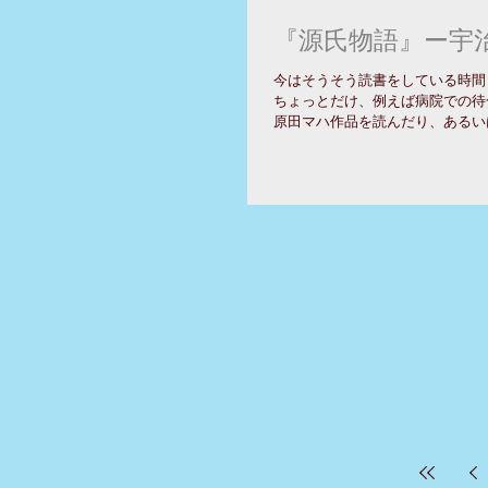
『源氏物語』ー宇
今はそうそう読書をしている時間
ちょっとだけ、例えば病院での待
原田マハ作品を読んだり、あるい
のが重たいけれど、岩波の日本古
氏物語』を読んでいたりする。...