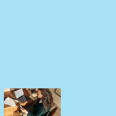
行
月
ゃ！
高く
レジ
くお
５週