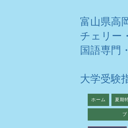
富山県高
チェリー
​国語専門
大学受験
ホーム
夏期
ブ