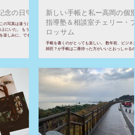
念の日💛
新しい手帳と私ー高岡の個
指導塾＆相談室チェリー・
この写真は違うけ
の上にいた。 もうす
ロッサム
を楽しみに、でもあ
構長引くことになっ
手帳を書くのがとっても楽しい。 数年前、ビジネ
痛くもないお産だっ
師匠？が手帳は二冊持った方がいいとおっしゃる
お聞きして、それもおすすめのを購入して数年持
いた。 便利と言えば便利だが、正直コスパは最悪
使いこなせていないせいもあったけれど、どうも
に見合っている親しさがない。...