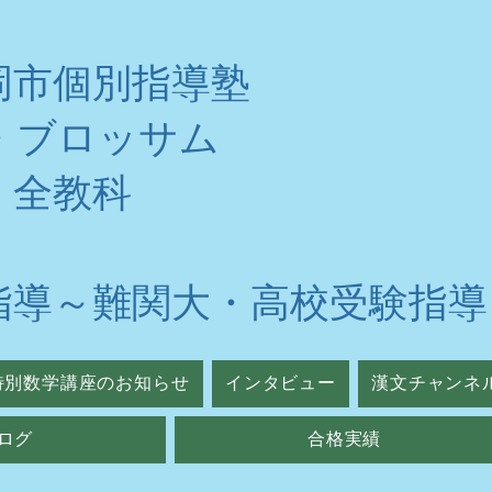
岡市個別指導塾
・ブロッサム
・全教科
指導～難関大・高校受験指導
特別数学講座のお知らせ
インタビュー
漢文チャンネ
ログ
合格実績