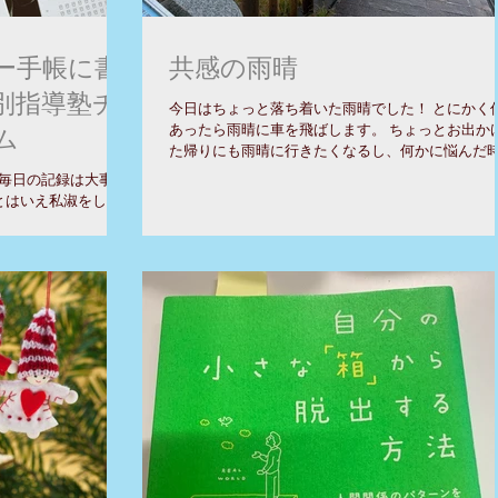
ー手帳に書
共感の雨晴
別指導塾チ
今日はちょっと落ち着いた雨晴でした！ とにかく
あったら雨晴に車を飛ばします。 ちょっとお出か
ム
た帰りにも雨晴に行きたくなるし、何かに悩んだ
も、嬉しいときも、気晴らしにもちょっと行きた
毎日の記録は大事で
るのです。 子どもたちが小さいときもよくドライ
とはいえ私淑をして
行ったり、そのまだちょっと遠く...
もなかった。まあお
気ですみません。)、
チカルタイプの手帳
.