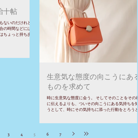
のお休みをどこで取ろうかな？と思...
治十帖
もないのだけれど、
合の時間などには、
はちょっと持ち歩く
典文学大系本の『源
生意気な態度の向こうにあ
ものを求めて
時に生意気な態度に会う。 そしてそのことをその
に伝えるよりも、ついその向こうにある気持ちを
うとして、時にその気持ちに添った行動をとろう
てしまう。 でも、そのことが相手に、どこに行っ
そういうことが通用すると思わせてはその相手の
を阻害することになる。...
3
4
5
6
7