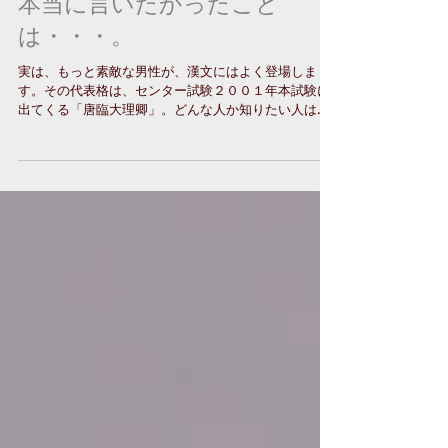
本当に言いたかったこと
は・・・。
実は、もっと素敵な男性が、漢文にはよく登場しま
す。その代表格は、センター試験２００１年本試験に
出てくる「唐臨大理卿」。どんな人か知りたい人は、
解いてみてください。２００１年の漢文の授業をする
ときの私は、いつもより、うっとりしているか、それ
とも、カッコいいねー！と私自身が唐臨...