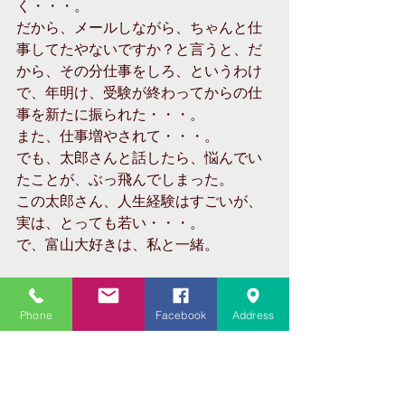
く・・・。
だから、メールしながら、ちゃんと仕
事してたやないですか？と言うと、だ
から、その分仕事をしろ、というわけ
で、年明け、受験が終わってからの仕
事を新たに振られた・・・。
また、仕事増やされて・・・。
でも、太郎さんと話したら、悩んでい
たことが、ぶっ飛んでしまった。
この太郎さん、人生経験はすごいが、
実は、とっても若い・・・。
で、富山大好きは、私と一緒。
太郎さんは、お歳暮に、まるで私の好
みを知っていたかのように、大阪の高
Phone
Facebook
Address
島屋の、懐かしい包装紙にくるまれ
た、おいしい、ピーチとアップルの瓶
入りのジュースを贈ってくれたのであ
る。