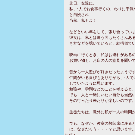
先日、友達に、
私、1人でお食事行くの、わりに平気
と自慢され、
当然、私もよ！
などといい年をして、張り合ってい
彼女は、私とは違う面もたくさんあ
き方などを聴いていると、結構似て
映画に行くとき、私はお連れがある
お買い物も、お店の人の意見を聞いて
昔から一人遊びが好きだったようで
仲間がいる喜びもありながら、1人
していたように思います。
勉強や、学問などのことを考えると、
でも、人と一緒にいたい自分も当然
その行ったり来たりが楽しいのです
生徒たちは、意外に私が一人の時間
でも、なぜか、教室の教師席に座る
は、なぜだろう・・・？と思います
タグ：