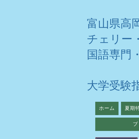
富山県高
チェリー
​国語専門
大学受験
ホーム
夏期
ブ