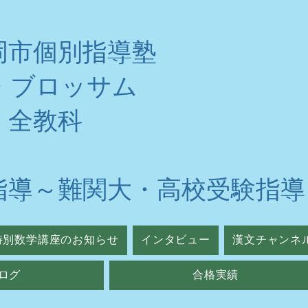
岡市個別指導塾
・ブロッサム
・全教科
指導～難関大・高校受験指導
特別数学講座のお知らせ
インタビュー
漢文チャンネ
ログ
合格実績