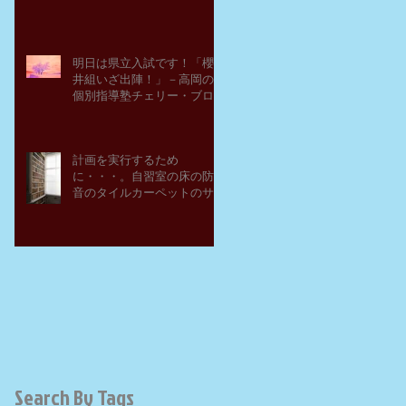
明日は県立入試です！「櫻
井組いざ出陣！」－高岡の
個別指導塾チェリー・ブロ
ッサム
計画を実行するため
に・・・。自習室の床の防
音のタイルカーペットのサ
ンプルを取り寄せてみた。
－高岡の大学受験個別指導
塾チェリー・ブロッサム
Search By Tags