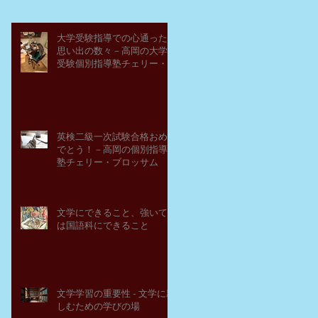
大学受験指導での心通った
思い出の数々－高岡の大学
受験個別指導塾チェリー・
ブロッサム
英検二級一次試験合格おめ
でとう！－高岡の個別指導
塾チェリー・ブロッサム
文学にできること、強いて
は国語科にできること
文学学習の重要性 - 文学に親
しむための学びの場