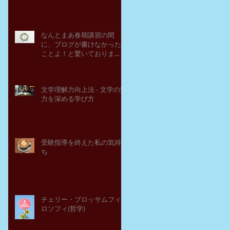
なんとまあ春期講習の間
に、ブログが書けなかった
ことよ！と驚いておりま
す。－高岡の大学受験個別
指導塾チェリー・ブロッサ
ム
文学理解力向上法 - 文学の魅
力を深める学び方
受験指導を終えた私の気持
ち
チェリー・ブロッサムフィ
ロソフィ(哲学)