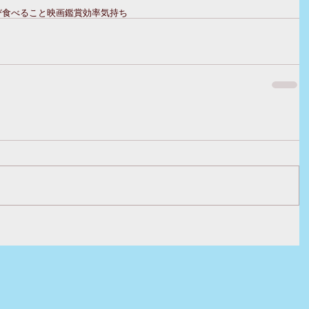
び
食べること
映画鑑賞
効率
気持ち