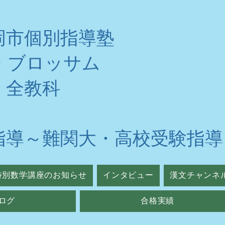
岡市個別指導塾
・ブロッサム
・全教科
指導～難関大・高校受験指導
特別数学講座のお知らせ
インタビュー
漢文チャンネ
ログ
合格実績