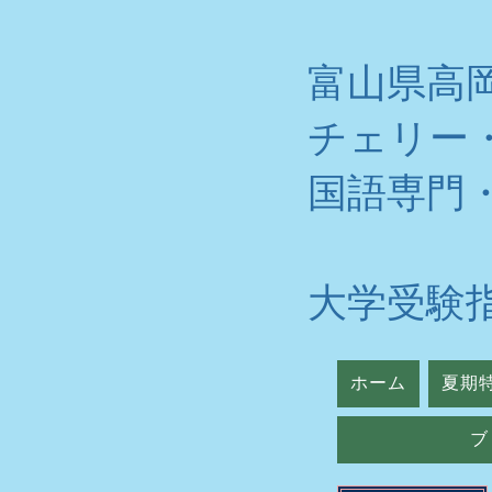
富山県高
チェリー
​国語専門
大学受験
ホーム
夏期
ブ