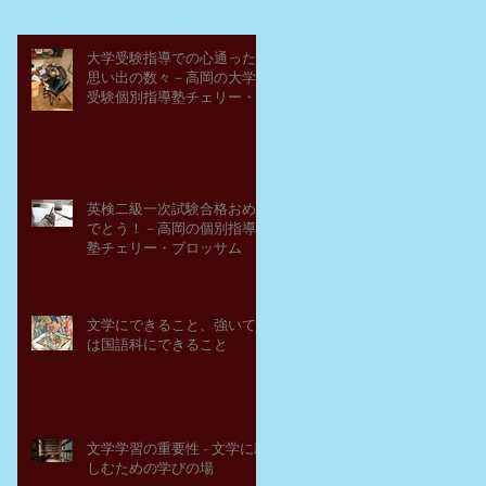
大学受験指導での心通った
思い出の数々－高岡の大学
受験個別指導塾チェリー・
ブロッサム
英検二級一次試験合格おめ
でとう！－高岡の個別指導
塾チェリー・ブロッサム
文学にできること、強いて
は国語科にできること
文学学習の重要性 - 文学に親
しむための学びの場