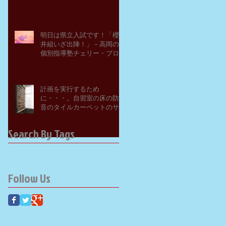
明日は県立入試です！「櫻
井組いざ出陣！」－高岡の
個別指導塾チェリー・ブロ
ッサム
計画を実行するため
に・・・。自習室の床の防
音のタイルカーペットのサ
ンプルを取り寄せてみた。
－高岡の大学受験個別指導
Search By Tags
塾チェリー・ブロッサム
Follow Us