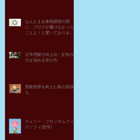
なんとまあ春期講習の間
に、ブログが書けなかった
ことよ！と驚いておりま
す。－高岡の大学受験個別
指導塾チェリー・ブロッサ
ム
文学理解力向上法 - 文学の魅
力を深める学び方
受験指導を終えた私の気持
ち
チェリー・ブロッサムフィ
ロソフィ(哲学)