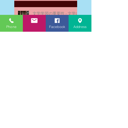
文学学習の重要性 - 文学に
親しむための学びの場
Phone
Facebook
Address
なんとまあ春期講習の間
に、ブログが書けなかった
ことよ！と驚いておりま
す。－高岡の大学受験個別
指導塾チェリー・ブロッサ
ム
文学理解力向上法 - 文学の
魅力を深める学び方
受験指導を終えた私の気持
ち