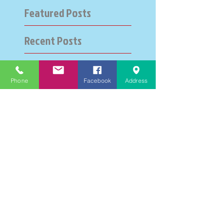
Featured Posts
Recent Posts
大学受験指導での心通った
思い出の数々－高岡の大学
Phone
Facebook
Address
受験個別指導塾チェリー・
ブロッサム
英検二級一次試験合格おめ
でとう！－高岡の個別指導
塾チェリー・ブロッサム
文学にできること、強いて
は国語科にできること