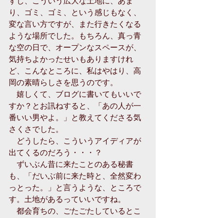
すし、こういう広大な土地に、あま
り、ゴミ、ゴミ、という感じもなく、
変な言い方ですが、また行きたくなる
ような場所でした。もちろん、真っ青
な空の日で、オープンなスペースが、
気持ちよかったせいもありますけれ
ど、こんなところに、私はやはり、高
岡の素晴らしさを思うのです。
　嬉しくて、ブログに書いてもいいで
すか？とお訊ねすると、「あの人が一
番いい男やよ。」と教えてくださる気
さくさでした。
　どうしたら、こういうアイディアが
出てくるのだろう・・・？
　ずいぶん昔に来たことのある秘書
も、「だいぶ前に来た時と、全然変わ
っとった。」と言うような、ところで
す。土地があるっていいですね。
　都会育ちの、ごたごたしているとこ