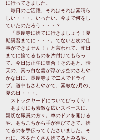
に行ってきました。
　毎日のご活躍、それはそれは素晴ら
しい・・・。いったい、今まで何をし
ていたのだろう・・・？
　「長慶寺に捨てに行きましょう！夏
期講習までに・・・。でないと次の仕
事ができません！」と言われて、昨日
までに捨てるものを片付けてもらっ
て、今日は正午に集合！そのあと、晴
天の、真っ白な雲が浮かぶ空のさわや
かな日に、長慶寺まで二人でドライ
ブ。道中もさわやかで、素敵な7月の、
夏の日・・・。
　ストックヤードについてびっくり！
　あまりにも素敵な広いスペースに、
親切な職員の方々。車のドアを開ける
や、あちこちから手が伸びてきて、捨
てるのを手伝ってくださいました。そ
れに、本をたくさん捨てるとみるや、