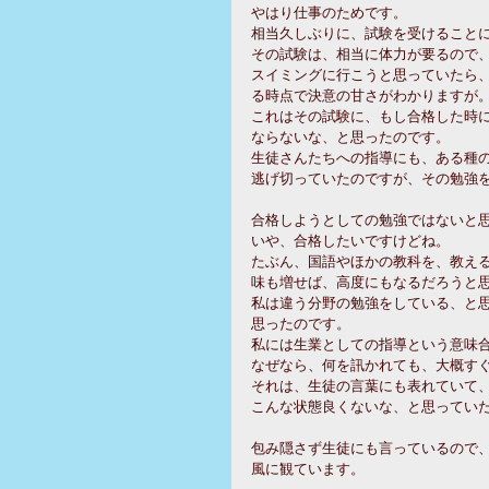
やはり仕事のためです。
相当久しぶりに、試験を受けること
その試験は、相当に体力が要るので
スイミングに行こうと思っていたら
る時点で決意の甘さがわかりますが
これはその試験に、もし合格した時
ならないな、と思ったのです。
生徒さんたちへの指導にも、ある種
逃げ切っていたのですが、その勉強
合格しようとしての勉強ではないと
いや、合格したいですけどね。
たぶん、国語やほかの教科を、教え
味も増せば、高度にもなるだろうと
私は違う分野の勉強をしている、と
思ったのです。
私には生業としての指導という意味
なぜなら、何を訊かれても、大概す
それは、生徒の言葉にも表れていて
こんな状態良くないな、と思ってい
包み隠さず生徒にも言っているので
風に観ています。