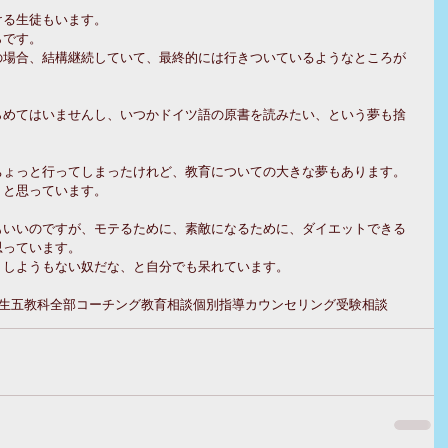
ける生徒もいます。
らです。
の場合、結構継続していて、最終的には行きついているようなところが
らめてはいませんし、いつかドイツ語の原書を読みたい、という夢も捨
ちょっと行ってしまったけれど、教育についての大きな夢もあります。
、と思っています。
もいいのですが、モテるために、素敵になるために、ダイエットできる
思っています。
うしようもない奴だな、と自分でも呆れています。
生
五教科全部
コーチング
教育相談
個別指導
カウンセリング
受験相談