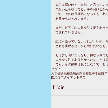
先生は深いけど、単純、と言っての
気付いたらやってる。手を付けるか
でも、それは長期戦になっても、私
あるからだと思います。
まだ、ピアノの大曲を引く夢をあき
てきれていません。
誰にも語っていないけれど、いや、
どれも実現させてから死にたいなあ
もう少し若いころなり、何なら今で
ような女性でありたかったな、とは
でも、その動機は私にはなくて、ど
タグ：
大学受験
高校受験
高岡
高校生
中学生
既卒
国語専門
ダイエット
体力