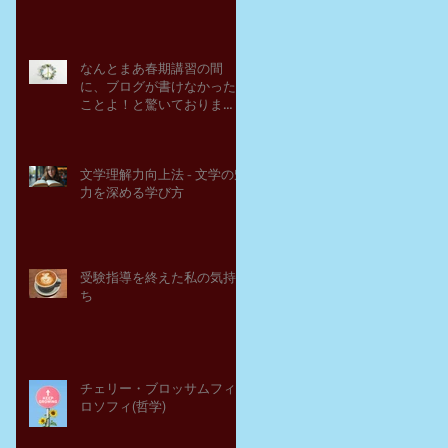
なんとまあ春期講習の間
に、ブログが書けなかった
ことよ！と驚いておりま
す。－高岡の大学受験個別
指導塾チェリー・ブロッサ
ム
文学理解力向上法 - 文学の魅
力を深める学び方
受験指導を終えた私の気持
ち
チェリー・ブロッサムフィ
ロソフィ(哲学)