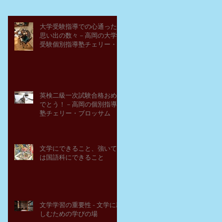
大学受験指導での心通った
思い出の数々－高岡の大学
受験個別指導塾チェリー・
ブロッサム
英検二級一次試験合格おめ
でとう！－高岡の個別指導
塾チェリー・ブロッサム
文学にできること、強いて
は国語科にできること
文学学習の重要性 - 文学に親
しむための学びの場