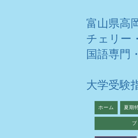
富山県高
チェリー
​国語専門
大学受験
ホーム
夏期
ブ