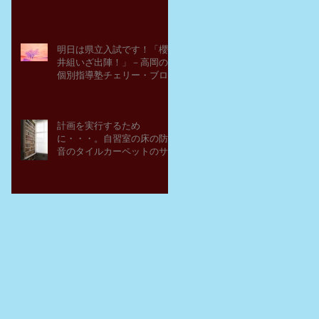
明日は県立入試です！「櫻
井組いざ出陣！」－高岡の
個別指導塾チェリー・ブロ
ッサム
計画を実行するため
に・・・。自習室の床の防
音のタイルカーペットのサ
ンプルを取り寄せてみた。
－高岡の大学受験個別指導
塾チェリー・ブロッサム