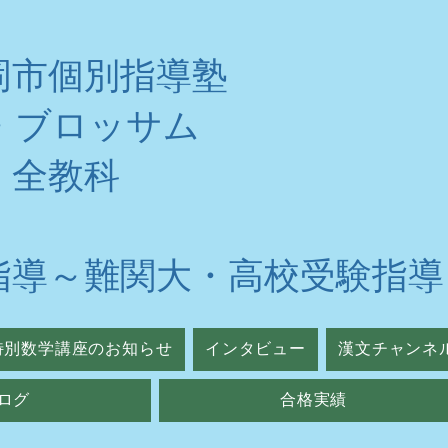
岡市個別指導塾
・ブロッサム
・全教科
指導～難関大・高校受験指導
特別数学講座のお知らせ
インタビュー
漢文チャンネ
ログ
合格実績