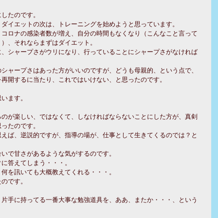
にしたのです。
、ダイエットの次は、トレーニングを始めようと思っています。
、コロナの感染者数が増え、自分の時間もなくなり（こんなこと言って
。）、それならまずはダイエット。
に、シャープさがウリになり、行っていることにシャープさがなければ
のシャープさはあった方がいいのですが、どうも母親的、という点で、
を再開するに当たり、これではいけない、と思ったのです。
思います。
るのが楽しい、ではなくて、しなければならないことにした方が、真剣
思ったのです。
思えば、逆説的ですが、指導の場が、仕事として生きてくるのでは？と
合いで甘さがあるような気がするのです。
ぐに答えてしまう・・・。
、何を訊いても大概教えてくれる・・・。
たのです。
、片手に持ってる一番大事な勉強道具を、ああ、またか・・・、という