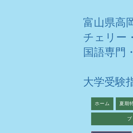
富山県高
チェリー
​国語専門
大学受験
ホーム
夏期
ブ