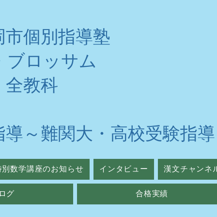
岡市個別指導塾
・ブロッサム
・全教科
指導～難関大・高校受験指導
特別数学講座のお知らせ
インタビュー
漢文チャンネ
ログ
合格実績