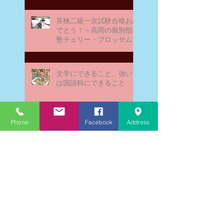
英検二級一次試験合格おめ
でとう！－高岡の個別指導
塾チェリー・ブロッサム
文学にできること、強いて
は国語科にできること
Phone
Facebook
Address
文学学習の重要性 - 文学に
親しむための学びの場
なんとまあ春期講習の間
に、ブログが書けなかった
ことよ！と驚いておりま
す。－高岡の大学受験個別
指導塾チェリー・ブロッサ