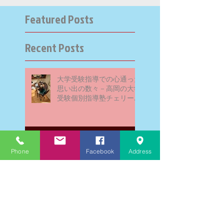
Featured Posts
Recent Posts
大学受験指導での心通った
思い出の数々－高岡の大学
受験個別指導塾チェリー・
ブロッサム
英検二級一次試験合格おめ
Phone
Facebook
Address
でとう！－高岡の個別指導
塾チェリー・ブロッサム
文学にできること、強いて
は国語科にできること