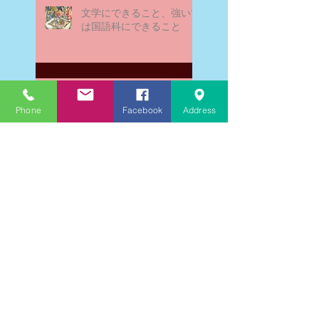
文学にできること、強いて
は国語科にできること
文学学習の重要性 - 文学に
親しむための学びの場
Phone
Facebook
Address
なんとまあ春期講習の間
に、ブログが書けなかった
ことよ！と驚いておりま
す。－高岡の大学受験個別
指導塾チェリー・ブロッサ
ム
文学理解力向上法 - 文学の
魅力を深める学び方
受験指導を終えた私の気持