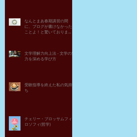
なんとまあ春期講習の間
に、ブログが書けなかった
ことよ！と驚いておりま
す。－高岡の大学受験個別
指導塾チェリー・ブロッサ
ム
文学理解力向上法 - 文学の魅
力を深める学び方
受験指導を終えた私の気持
ち
チェリー・ブロッサムフィ
ロソフィ(哲学)