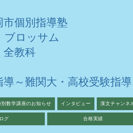
岡市個別指導塾
・ブロッサム
・全教科
指導～難関大・高校受験指導
特別数学講座のお知らせ
インタビュー
漢文チャンネ
ログ
合格実績