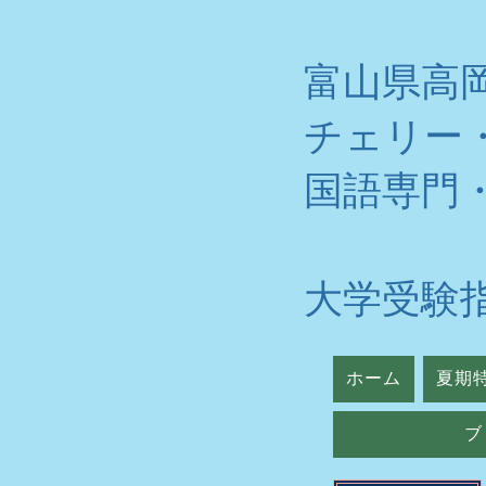
富山県高
チェリー
​国語専門
大学受験
ホーム
夏期
ブ