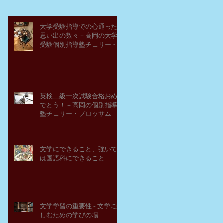
大学受験指導での心通った
思い出の数々－高岡の大学
受験個別指導塾チェリー・
ブロッサム
英検二級一次試験合格おめ
でとう！－高岡の個別指導
塾チェリー・ブロッサム
文学にできること、強いて
は国語科にできること
文学学習の重要性 - 文学に親
しむための学びの場