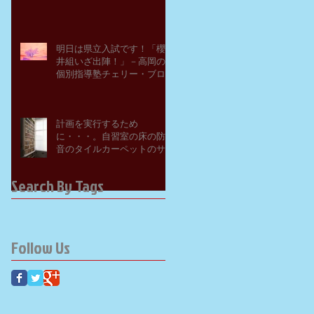
明日は県立入試です！「櫻
井組いざ出陣！」－高岡の
個別指導塾チェリー・ブロ
ッサム
計画を実行するため
に・・・。自習室の床の防
音のタイルカーペットのサ
ンプルを取り寄せてみた。
－高岡の大学受験個別指導
Search By Tags
塾チェリー・ブロッサム
Follow Us