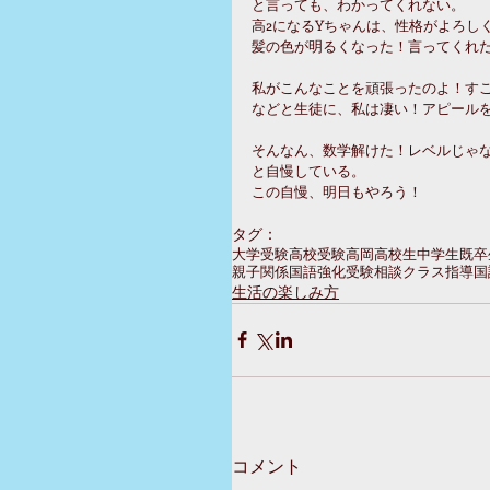
と言っても、わかってくれない。
高2になるYちゃんは、性格がよろし
髪の色が明るくなった！言ってくれ
私がこんなことを頑張ったのよ！す
などと生徒に、私は凄い！アピール
そんなん、数学解けた！レベルじゃ
と自慢している。
この自慢、明日もやろう！
タグ：
大学受験
高校受験
高岡
高校生
中学生
既卒
親子関係
国語強化
受験相談
クラス指導
国
生活の楽しみ方
コメント