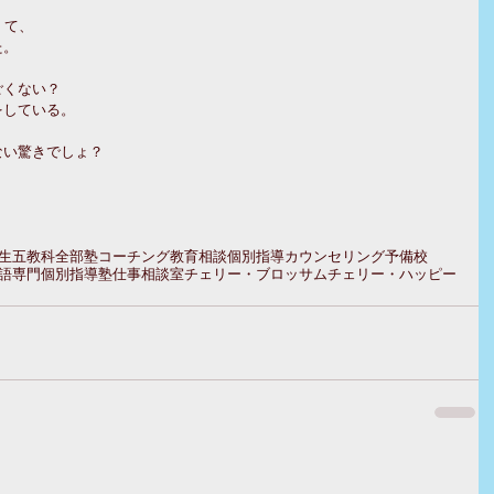
くて、
た。
ごくない？
をしている。
ない驚きでしょ？
生
五教科全部
塾
コーチング
教育相談
個別指導
カウンセリング
予備校
語専門
個別指導塾
仕事
相談室
チェリー・ブロッサム
チェリー・ハッピー