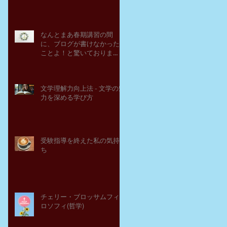
なんとまあ春期講習の間
に、ブログが書けなかった
ことよ！と驚いておりま
す。－高岡の大学受験個別
指導塾チェリー・ブロッサ
ム
文学理解力向上法 - 文学の魅
力を深める学び方
受験指導を終えた私の気持
ち
チェリー・ブロッサムフィ
ロソフィ(哲学)