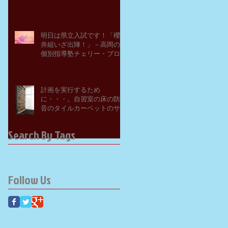
明日は県立入試です！「櫻
井組いざ出陣！」－高岡の
個別指導塾チェリー・ブロ
ッサム
計画を実行するため
に・・・。自習室の床の防
音のタイルカーペットのサ
ンプルを取り寄せてみた。
－高岡の大学受験個別指導
Search By Tags
塾チェリー・ブロッサム
Follow Us