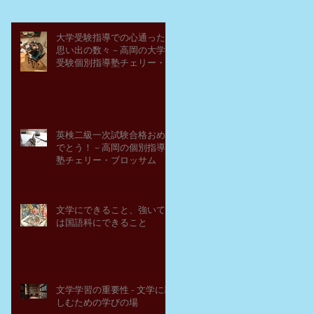
大学受験指導での心通った
思い出の数々－高岡の大学
受験個別指導塾チェリー・
ブロッサム
英検二級一次試験合格おめ
でとう！－高岡の個別指導
塾チェリー・ブロッサム
文学にできること、強いて
は国語科にできること
文学学習の重要性 - 文学に親
しむための学びの場