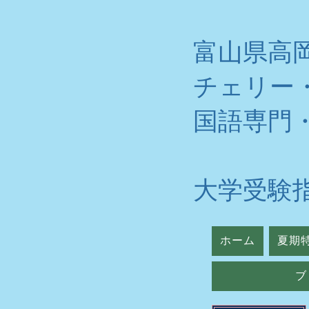
富山県高
チェリー
​国語専門
大学受験
ホーム
夏期
ブ