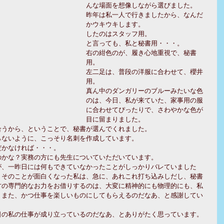
んな場面を想像しながら選びました。
昨年は私一人で行きましたから、なんだ
かウキウキします。
したのはスタッフ用。
と言っても、私と秘書用・・・。
右の紺色のが、履き心地重視で、秘書
用。
左二足は、普段の洋服に合わせて、櫻井
用。
真ん中のダンガリーのブルーみたいな色
のは、今日、私が来ていた、家事用の服
に合わせてぴったりで、さわやかな色が
目に留まりました。
合うから、ということで、秘書が選んでくれました。
らないように、こっそり名刺を作成しています。
だかなければ・・・。
のかな？実務の方にも先生についていただいています。
が、一昨日には何もできていなかったことがしっかりバレていました
、そのことが面白くなった私は、急に、あれこれ打ち込みしだし、秘書
方の専門的なお力をお借りするのは、大変に精神的にも物理的にも、私
、また、かつ仕事を楽しいものにしてもらえるのだなあ、と感謝してい
の私の仕事が成り立っているのだなあ、とありがたく思っています。 