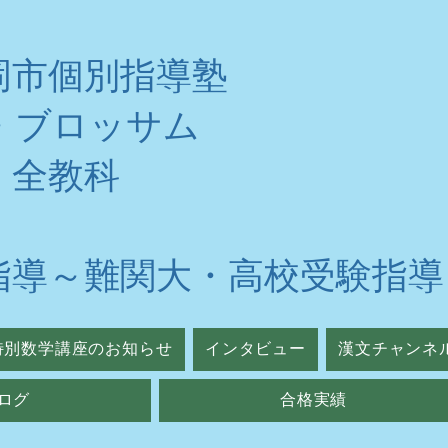
岡市個別指導塾
・ブロッサム
・全教科
指導～難関大・高校受験指導
特別数学講座のお知らせ
インタビュー
漢文チャンネ
ログ
合格実績