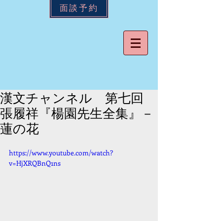
面談予約
漢文チャンネル 第七回
張履祥『楊園先生全集』－
蓮の花
https://www.youtube.com/watch?
v=HjXRQBnQ1ns