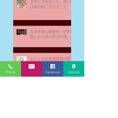
文学にできること、強いて
は国語科にできること
文学学習の重要性 - 文学に
親しむための学びの場
なんとまあ春期講習の間
に、ブログが書けなかった
ことよ！と驚いておりま
Phone
Facebook
Address
す。－高岡の大学受験個別
指導塾チェリー・ブロッサ
ム
文学理解力向上法 - 文学の
魅力を深める学び方
受験指導を終えた私の気持