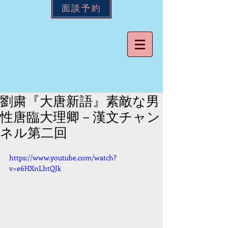
面談予約
劉粛『大唐新語』素敵な男
性唐臨大理卿－漢文チャン
ネル第二回
https://www.youtube.com/watch?
v=e6HXnLhtQJk