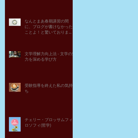
なんとまあ春期講習の間
に、ブログが書けなかった
ことよ！と驚いておりま
す。－高岡の大学受験個別
指導塾チェリー・ブロッサ
ム
文学理解力向上法 - 文学の魅
力を深める学び方
受験指導を終えた私の気持
ち
チェリー・ブロッサムフィ
ロソフィ(哲学)