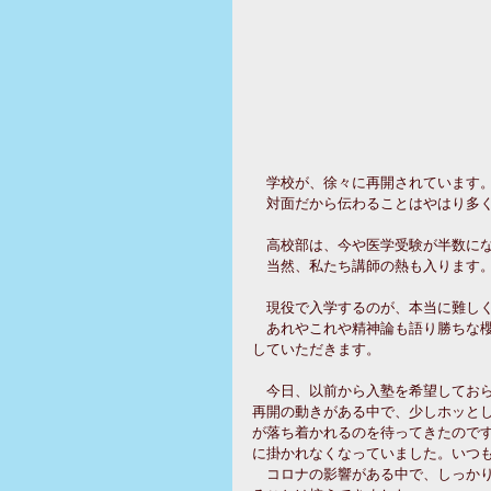
　学校が、徐々に再開されています。
　対面だから伝わることはやはり多
　高校部は、今や医学受験が半数に
　当然、私たち講師の熱も入ります
　現役で入学するのが、本当に難し
　あれやこれや精神論も語り勝ちな
していただきます。
　今日、以前から入塾を希望してお
再開の動きがある中で、少しホッと
が落ち着かれるのを待ってきたので
に掛かれなくなっていました。いつ
　コロナの影響がある中で、しっか