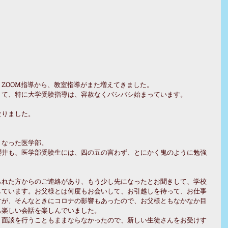
ZOOM指導から、教室指導がまた増えてきました。
くて、特に大学受験指導は、容赦なくバシバシ始まっています。
なりました。
。
くなった医学部。
櫻井も、医学部受験生には、四の五の言わず、とにかく鬼のように勉強
られた方からのご連絡があり、もう少し先になったとお聞きして、学校
しています。お父様とは何度もお会いして、お引越しを待って、お仕事
すが、そんなときにコロナの影響もあったので、お父様ともなかなか目
も楽しい会話を楽しんでいました。
り面談を行うこともままならなかったので、新しい生徒さんをお受けす