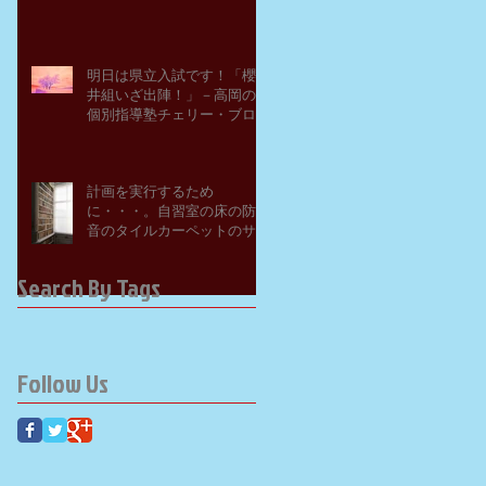
明日は県立入試です！「櫻
井組いざ出陣！」－高岡の
個別指導塾チェリー・ブロ
ッサム
計画を実行するため
に・・・。自習室の床の防
音のタイルカーペットのサ
ンプルを取り寄せてみた。
－高岡の大学受験個別指導
Search By Tags
塾チェリー・ブロッサム
Follow Us