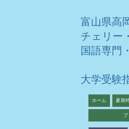
富山県高
チェリー
​国語専門
大学受験
ホーム
夏期
ブ