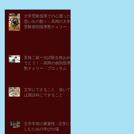
大学受験指導での心通った
思い出の数々－高岡の大学
受験個別指導塾チェリー・
ブロッサム
英検二級一次試験合格おめ
でとう！－高岡の個別指導
塾チェリー・ブロッサム
文学にできること、強いて
は国語科にできること
文学学習の重要性 - 文学に親
しむための学びの場