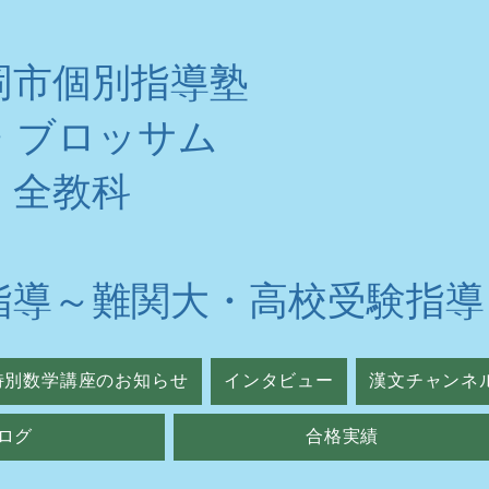
岡市個別指導塾
・ブロッサム
・全教科
指導～難関大・高校受験指導
特別数学講座のお知らせ
インタビュー
漢文チャンネ
ログ
合格実績