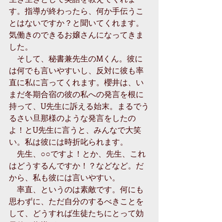
す。指導が終わったら、何か手伝うこ
とはないですか？と聞いてくれます。
気働きのできるお嬢さんになってきま
した。
　そして、秘書兼先生のMくん。彼に
は何でも言いやすいし、反対に彼も率
直に私に言ってくれます。櫻井は、い
まだ冬期合宿の彼の私への発言を根に
持って、U先生に訴える始末。まるでう
るさい旦那様のような発言をしたの
よ！とU先生に言うと、みんなで大笑
い。私は彼には時折叱られます。
　先生、○○ですよ！とか、先生、これ
はどうするんですか！？などなど。だ
から、私も彼には言いやすい。
　率直、というのは素敵です。何にも
思わずに、ただ自分のするべきことを
して、どうすれば生徒たちにとって効