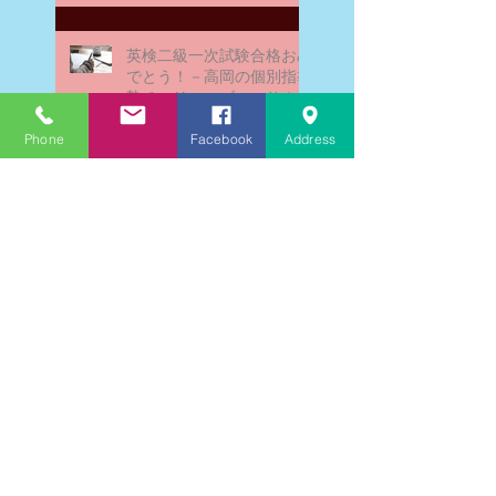
英検二級一次試験合格おめ
でとう！－高岡の個別指導
塾チェリー・ブロッサム
Phone
Facebook
Address
文学にできること、強いて
は国語科にできること
文学学習の重要性 - 文学に
親しむための学びの場
なんとまあ春期講習の間
に、ブログが書けなかった
ことよ！と驚いておりま
す。－高岡の大学受験個別