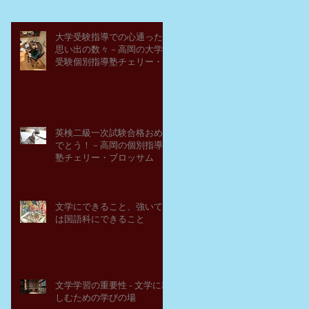
大学受験指導での心通った
思い出の数々－高岡の大学
受験個別指導塾チェリー・
ブロッサム
英検二級一次試験合格おめ
でとう！－高岡の個別指導
塾チェリー・ブロッサム
文学にできること、強いて
は国語科にできること
文学学習の重要性 - 文学に親
しむための学びの場