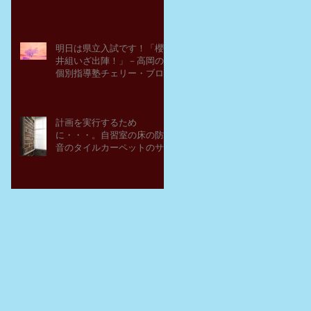
明日は県立入試です！「櫻
井組いざ出陣！」－高岡の
個別指導塾チェリー・ブロ
ッサム
計画を実行するため
に・・・。自習室の床の防
音のタイルカーペットのサ
ンプルを取り寄せてみた。
－高岡の大学受験個別指導
塾チェリー・ブロッサム