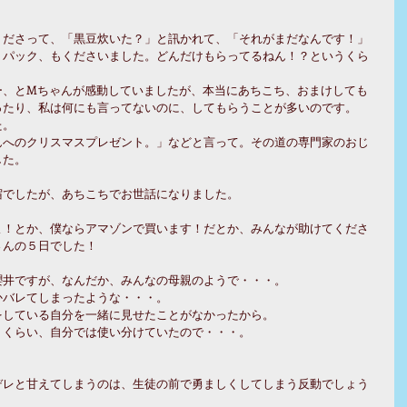
くださって、「黒豆炊いた？」と訊かれて、「それがまだなんです！」
３パック、もくださいました。どんだけもらってるねん！？というくら
ー、とMちゃんが感動していましたが、本当にあちこち、おまけしても
ったり、私は何にも言ってないのに、してもらうことが多いのです。
た。
んへのクリスマスプレゼント。」などと言って。その道の専門家のおじ
した。
宿でしたが、あちこちでお世話になりました。
よ！とか、僕ならアマゾンで買います！だとか、みんなが助けてくださ
さんの５日でした！
櫻井ですが、なんだか、みんなの母親のようで・・・。
かバレてしまったような・・・。
をしている自分を一緒に見せたことがなかったから。
うくらい、自分では使い分けていたので・・・。
デレと甘えてしまうのは、生徒の前で勇ましくしてしまう反動でしょう