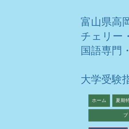
富山県高
チェリー
​国語専門
大学受験
ホーム
夏期
ブ