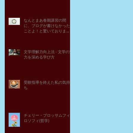
なんとまあ春期講習の間
に、ブログが書けなかった
ことよ！と驚いておりま
す。－高岡の大学受験個別
指導塾チェリー・ブロッサ
ム
文学理解力向上法 - 文学の魅
力を深める学び方
受験指導を終えた私の気持
ち
チェリー・ブロッサムフィ
ロソフィ(哲学)