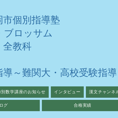
岡市個別指導塾
・ブロッサム
・全教科
指導～難関大・高校受験指導
特別数学講座のお知らせ
インタビュー
漢文チャンネ
ログ
合格実績