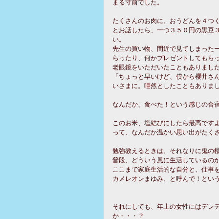
まる寸前でした。
たくさんのお肉に、おうどんを４つ
とお話したら、一つ３５０円の黒豆
い。
先生の買い物、間近で見てしまった
らったり、何かプレゼントしてもら
老眼鏡をいただいたこともありまし
「ちょっと早いけど、僕から櫻井さ
いさまに。唖然としたこともありま
なんだか、食べた！という感じの合
このお米、塩結びにしたら最高です
って、なんだか温かい思い出がたく
勉強教えるときは、それなりに鬼の
普段、どういう風に生活しているの
ここまで家庭生活的な自分と、仕事
カメレオンまゆみ、と呼んで！とい
それにしても、年上の女性にはデレ
か・・・？