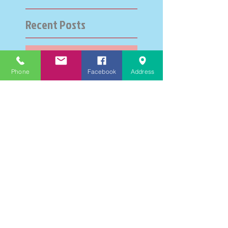
Recent Posts
大学受験指導での心通った
思い出の数々－高岡の大学
Phone
Facebook
Address
受験個別指導塾チェリー・
ブロッサム
英検二級一次試験合格おめ
でとう！－高岡の個別指導
塾チェリー・ブロッサム
文学にできること、強いて
は国語科にできること