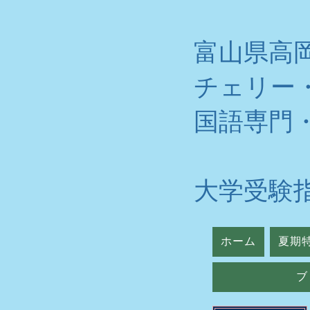
富山県高
チェリー
​国語専門
大学受験
ホーム
夏期
ブ