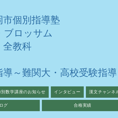
岡市個別指導塾
・ブロッサム
・全教科
指導～難関大・高校受験指導
特別数学講座のお知らせ
インタビュー
漢文チャンネ
ログ
合格実績