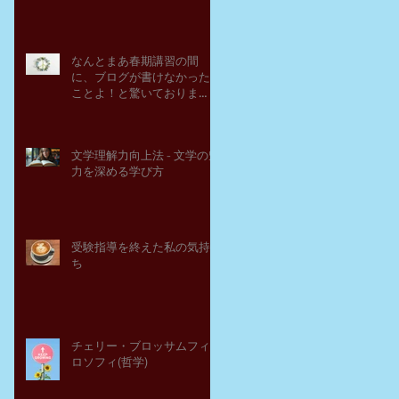
なんとまあ春期講習の間
に、ブログが書けなかった
ことよ！と驚いておりま
す。－高岡の大学受験個別
指導塾チェリー・ブロッサ
ム
文学理解力向上法 - 文学の魅
力を深める学び方
受験指導を終えた私の気持
ち
チェリー・ブロッサムフィ
ロソフィ(哲学)