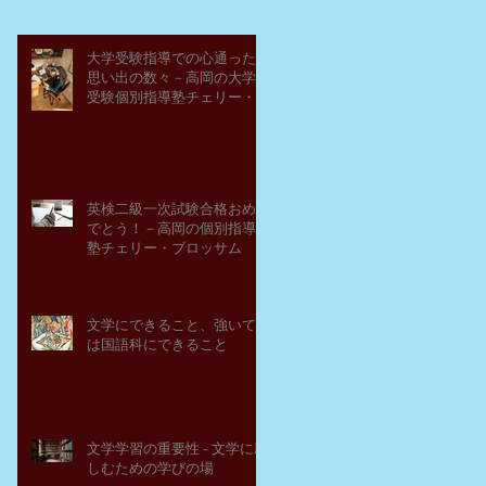
大学受験指導での心通った
思い出の数々－高岡の大学
受験個別指導塾チェリー・
ブロッサム
英検二級一次試験合格おめ
でとう！－高岡の個別指導
塾チェリー・ブロッサム
文学にできること、強いて
は国語科にできること
文学学習の重要性 - 文学に親
しむための学びの場