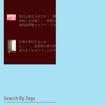
明日は県立入試です！「櫻
井組いざ出陣！」－高岡の
個別指導塾チェリー・ブロ
ッサム
計画を実行するため
に・・・。自習室の床の防
音のタイルカーペットのサ
ンプルを取り寄せてみた。
－高岡の大学受験個別指導
塾チェリー・ブロッサム
Search By Tags