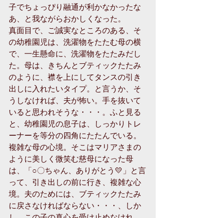
子でちょっぴり融通が利かなかったな
あ、と我ながらおかしくなった。
真面目で、ご誠実なところのある、そ
の幼稚園児は、洗濯物をたたむ母の横
で、一生懸命に、洗濯物をたたみだし
た。母は、きちんとブティックたたみ
のように、襟を上にしてタンスの引き
出しに入れたいタイプ。と言うか、そ
うしなければ、夫が怖い。手を抜いて
いると思われそうな・・・。ふと見る
と、幼稚園児の息子は、しっかりトレ
ーナーを等分の四角にたたんでいる。
複雑な母の心境。そこはマリアさまの
ように美しく微笑む慈母になった母
は、「○〇ちゃん、ありがとう💛」と言
って、引き出しの前に行き、複雑な心
境。夫のためには、ブティックたたみ
に戻さなければならない・・・、しか
し、この子の真心を受け止めなけれ