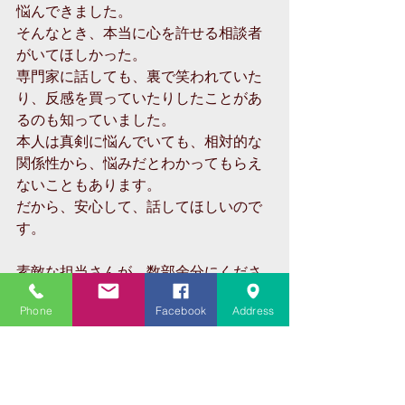
悩んできました。
そんなとき、本当に心を許せる相談者
がいてほしかった。
専門家に話しても、裏で笑われていた
り、反感を買っていたりしたことがあ
るのも知っていました。
本人は真剣に悩んでいても、相対的な
関係性から、悩みだとわかってもらえ
ないこともあります。
だから、安心して、話してほしいので
す。
素敵な担当さんが、数部余分にくださ
ったので、富山の友達に配ってくる予
Phone
Facebook
Address
定。
ついでに大学にも置いてこようか
な？・・・。
この図々しさ。ああ、分けてあげた
い・・・。笑