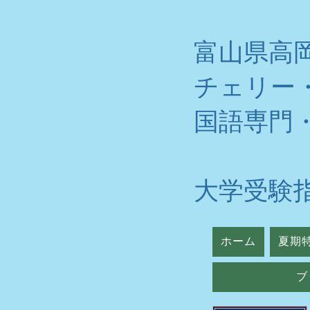
富山県高
チェリー
​国語専門
大学受験
ホーム
夏期
ブ