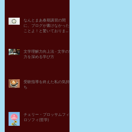
なんとまあ春期講習の間
に、ブログが書けなかった
ことよ！と驚いておりま
す。－高岡の大学受験個別
指導塾チェリー・ブロッサ
ム
文学理解力向上法 - 文学の魅
力を深める学び方
受験指導を終えた私の気持
ち
チェリー・ブロッサムフィ
ロソフィ(哲学)