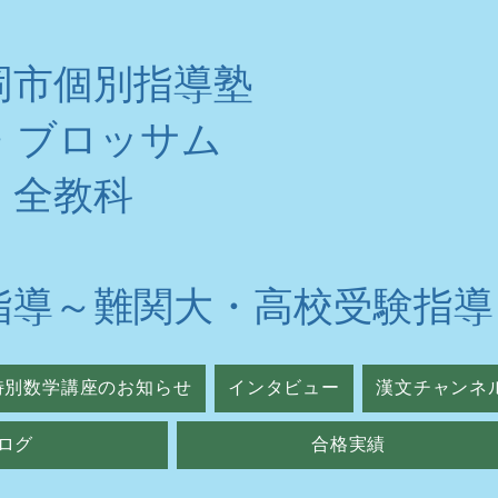
岡市個別指導塾
・ブロッサム
・全教科
指導～難関大・高校受験指導
特別数学講座のお知らせ
インタビュー
漢文チャンネ
ログ
合格実績