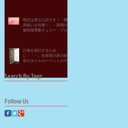
明日は県立入試です！「櫻
井組いざ出陣！」－高岡の
個別指導塾チェリー・ブロ
ッサム
計画を実行するため
に・・・。自習室の床の防
音のタイルカーペットのサ
ンプルを取り寄せてみた。
－高岡の大学受験個別指導
Search By Tags
塾チェリー・ブロッサム
Follow Us