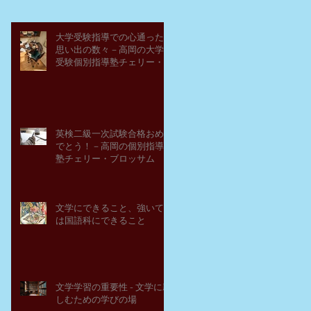
大学受験指導での心通った
思い出の数々－高岡の大学
受験個別指導塾チェリー・
ブロッサム
英検二級一次試験合格おめ
でとう！－高岡の個別指導
塾チェリー・ブロッサム
文学にできること、強いて
は国語科にできること
文学学習の重要性 - 文学に親
しむための学びの場