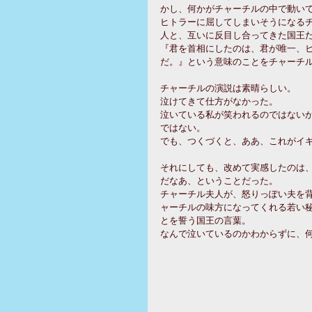
かし、何かがチャーチルの中で動い
ヒトラーに屈してしまいそうになる
人と、互いに反目し合ってきた国王
『君を首相にしたのは、君が唯一、
だ。』という意味のことをチャーチ
チャーチルの演説は素晴らしい。
泣けてきて仕方がなかった。
泣いている私が笑われるのではない
ではない。
でも、つくづくと、ああ、これがイ
それにしても、改めて実感したのは
だなあ、ということだった。
チャーチル夫人が、怒りっぽい夫を
ャーチルの味方になってくれる若い
とを誓う国王の言葉。
なんで泣いているのかわからずに、