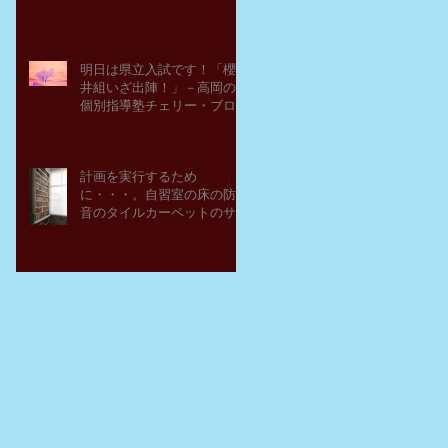
明日は県立入試です！「櫻
井組いざ出陣！」－高岡の
個別指導塾チェリー・ブロ
ッサム
計画を実行するため
に・・・。自習室の床の防
音のタイルカーペットのサ
ンプルを取り寄せてみた。
－高岡の大学受験個別指導
塾チェリー・ブロッサム