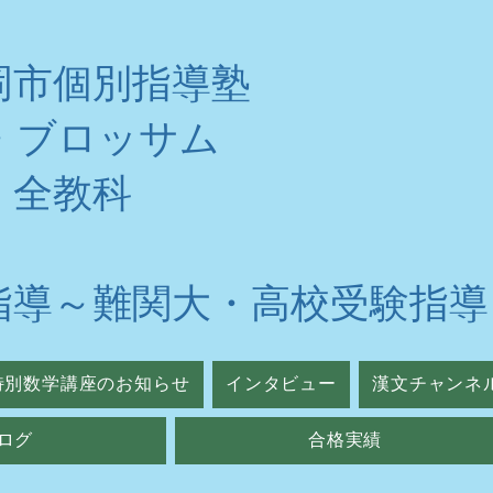
岡市個別指導塾
・ブロッサム
・全教科
指導～難関大・高校受験指導
特別数学講座のお知らせ
インタビュー
漢文チャンネ
ログ
合格実績