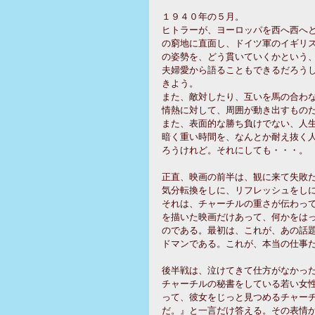
１９４０年の５月。
ヒトラーが、ヨーロッパを西へ西へ
の窮地に直面し、ドイツ軍のイギリス
の姿勢を、どう貫いていくかという
夫婦愛から語ることもできるだろう
きよう。
また、敵対したり、互いを馬の合わ
情熱に対して、周囲が動き出すもの
また、表面的な勝ち負けでない、人
暗く重い時間を、なんとか耐え抜く
ろうけれど。それにしても・・・。
正直、映画の前半は、観に来て失敗
気分転換をしに、リフレッシュをし
それは、チャーチルの重さが伝わっ
を描いた映画だけあって、何かをは
のである。最初は、これが、あの話
ドマンである。これが、本当の仕事
後半戦は、泣けてきて仕方がなかっ
チャーチルの秘書をしている若い女
って、彼女をじっと見つめるチャー
だ。』と一言だけ答える。その表情