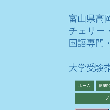
富山県高
チェリー
​国語専門
大学受験
ホーム
夏期
ブ