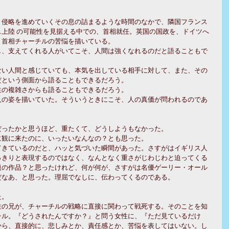
と侵略を進めていくその息の詰まるような時間のなかで、隣国フランス
上陸 の可能性を見据える中での、首相就任。英国の国政を、ドイツへ
、首相チャーチルの苦悩を描いている。
し、支えてくれる人がいてこそ、人間は強くなれるのだと語ることもで
ない人間と感じていても、本気を出している相手に対して、また、その
だという側面から語ることもできるだろう。
生の複雑さからも語ることもできるだろう。
人の姿を描いていた。そういうときにこそ、人の真価が問われるのであ
だったかと思うほど、重たくて、どうしようもなかった。
に観に来たのに、いったいなんなの？とも思った。
てきているのだと、ハッと気づいた瞬間があった。さすがはイギリス人
っきりと表現するのではなく、なんとなく重さがじわじわと迫ってくる
題の作品？と思ったけれど、何が何が、さすがは名優ゲーリー・オール
だなあ、と思った。理屈でなしに、伝わってくるのである。
た。
性の兄が、チャーチルの戦略に直接に関わって戦死する。そのことを知
チル。『どうされたんですか？』と問う女性に、『ただ見ているだけ
から、直接的に、悲しみとか、責任感とか、苦悩を表してはいない。し