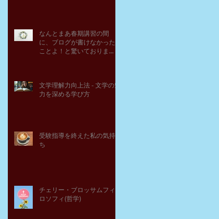
なんとまあ春期講習の間
に、ブログが書けなかった
ことよ！と驚いておりま
す。－高岡の大学受験個別
指導塾チェリー・ブロッサ
ム
文学理解力向上法 - 文学の魅
力を深める学び方
受験指導を終えた私の気持
ち
チェリー・ブロッサムフィ
ロソフィ(哲学)