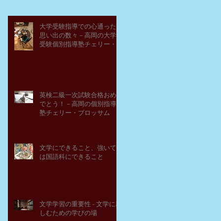
大学受験指導での心通った
思い出の数々－高岡の大学
受験個別指導塾チェリー・
ブロッサム
英検二級一次試験合格おめ
でとう！－高岡の個別指導
塾チェリー・ブロッサム
文学にできること、強いて
は国語科にできること
文学学習の重要性 - 文学に親
しむための学びの場