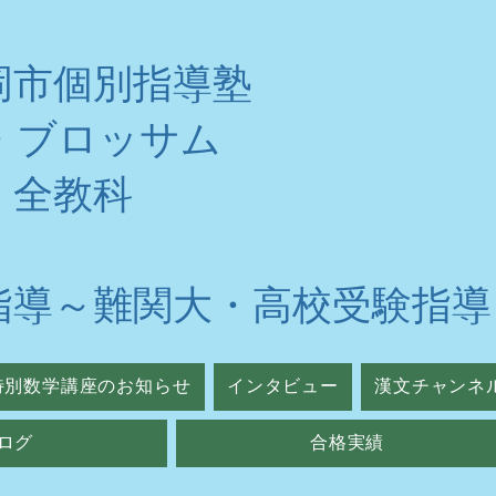
岡市個別指導塾
・ブロッサム
・全教科
指導～難関大・高校受験指導
特別数学講座のお知らせ
インタビュー
漢文チャンネ
ログ
合格実績