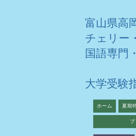
富山県高
チェリー
​国語専門
大学受験
ホーム
夏期
ブ