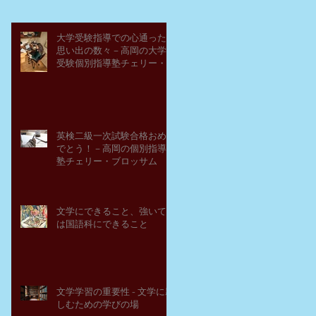
大学受験指導での心通った
思い出の数々－高岡の大学
受験個別指導塾チェリー・
ブロッサム
英検二級一次試験合格おめ
でとう！－高岡の個別指導
塾チェリー・ブロッサム
文学にできること、強いて
は国語科にできること
文学学習の重要性 - 文学に親
しむための学びの場