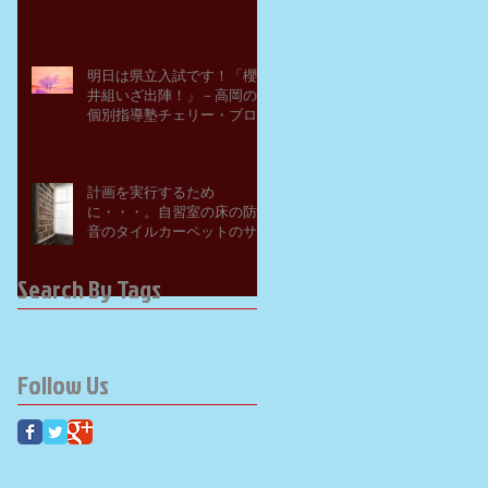
明日は県立入試です！「櫻
井組いざ出陣！」－高岡の
個別指導塾チェリー・ブロ
ッサム
計画を実行するため
に・・・。自習室の床の防
音のタイルカーペットのサ
ンプルを取り寄せてみた。
－高岡の大学受験個別指導
Search By Tags
塾チェリー・ブロッサム
Follow Us