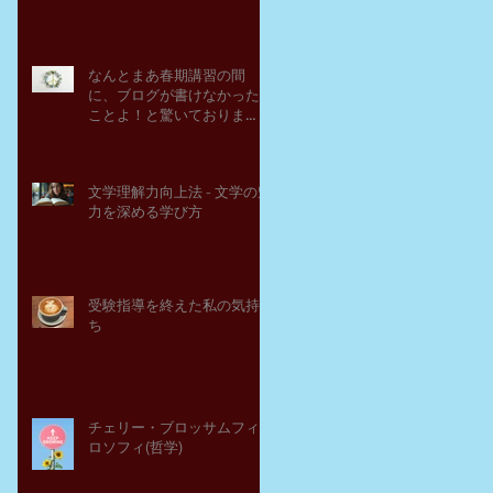
なんとまあ春期講習の間
に、ブログが書けなかった
ことよ！と驚いておりま
す。－高岡の大学受験個別
指導塾チェリー・ブロッサ
ム
文学理解力向上法 - 文学の魅
力を深める学び方
受験指導を終えた私の気持
ち
チェリー・ブロッサムフィ
ロソフィ(哲学)