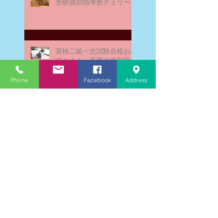
受験個別指導塾チェリー・
ブロッサム
英検二級一次試験合格おめ
でとう！－高岡の個別指導
塾チェリー・ブロッサム
Phone
Facebook
Address
文学にできること、強いて
は国語科にできること
文学学習の重要性 - 文学に
親しむための学びの場
なんとまあ春期講習の間
に、ブログが書けなかった