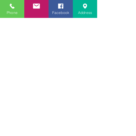
文学にできること、強いて
Phone
Facebook
Address
は国語科にできること
文学学習の重要性 - 文学に
親しむための学びの場
なんとまあ春期講習の間
に、ブログが書けなかった
ことよ！と驚いておりま
す。－高岡の大学受験個別
指導塾チェリー・ブロッサ
ム
文学理解力向上法 - 文学の
魅力を深める学び方