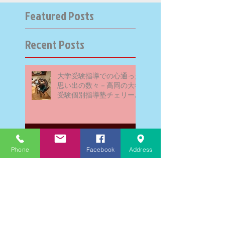
Featured Posts
Recent Posts
大学受験指導での心通った
思い出の数々－高岡の大学
受験個別指導塾チェリー・
ブロッサム
英検二級一次試験合格おめ
Phone
Facebook
Address
でとう！－高岡の個別指導
塾チェリー・ブロッサム
文学にできること、強いて
は国語科にできること