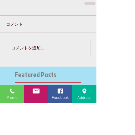
コメント
コメントを追加…
Featured Posts
Recent Posts
Phone
Facebook
Address
大学受験指導での心通った
思い出の数々－高岡の大学
受験個別指導塾チェリー・
ブロッサム