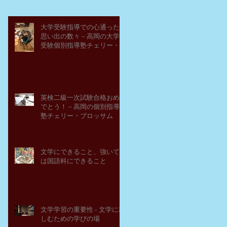
大学受験指導での心通った
思い出の数々－高岡の大学
受験個別指導塾チェリー・
ブロッサム
英検二級一次試験合格おめ
でとう！－高岡の個別指導
塾チェリー・ブロッサム
文学にできること、強いて
は国語科にできること
文学学習の重要性 - 文学に親
しむための学びの場