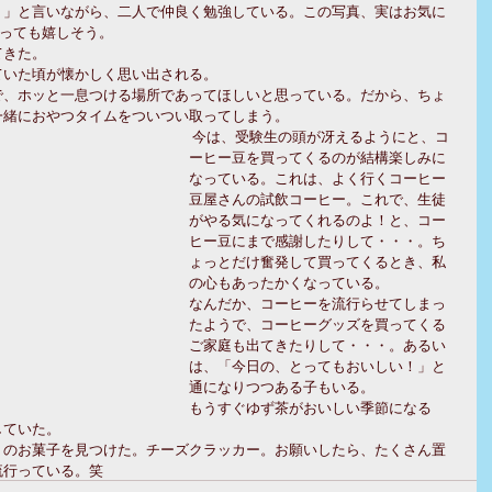
？」と言いながら、二人で仲良く勉強している。この写真、実はお気に
とっても嬉しそう。
てきた。
ていた頃が懐かしく思い出される。
で、ホッと一息つける場所であってほしいと思っている。だから、ちょ
一緒におやつタイムをついつい取ってしまう。
 今は、受験生の頭が冴えるようにと、コ
ーヒー豆を買ってくるのが結構楽しみに
なっている。これは、よく行くコーヒー
豆屋さんの試飲コーヒー。これで、生徒
がやる気になってくれるのよ！と、コー
ヒー豆にまで感謝したりして・・・。ち
ょっとだけ奮発して買ってくるとき、私
の心もあったかくなっている。
なんだか、コーヒーを流行らせてしまっ
たようで、コーヒーグッズを買ってくる
ご家庭も出てきたりして・・・。あるい
は、「今日の、とってもおいしい！」と
通になりつつある子もいる。
もうすぐゆず茶がおいしい季節になる
していた。
りのお菓子を見つけた。チーズクラッカー。お願いしたら、たくさん置
流行っている。笑