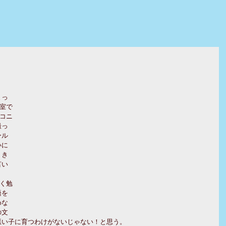
まっ
室で
コニ
撮っ
ール
いに
うき
言い
く勉
語を
めな
の文
悪い子に育つわけがないじゃない！と思う。