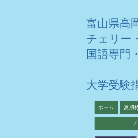
富山県高
チェリー
​国語専門
大学受験
ホーム
夏期
ブ