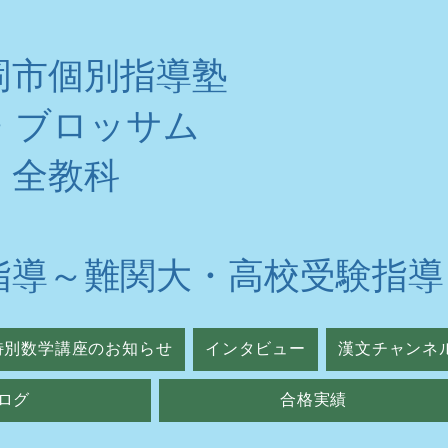
岡市個別指導塾
・ブロッサム
・全教科
指導～難関大・高校受験指導
特別数学講座のお知らせ
インタビュー
漢文チャンネ
ログ
合格実績