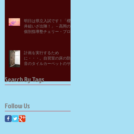
明日は県立入試です！「櫻
井組いざ出陣！」－高岡の
個別指導塾チェリー・ブロ
ッサム
計画を実行するため
に・・・。自習室の床の防
音のタイルカーペットのサ
ンプルを取り寄せてみた。
－高岡の大学受験個別指導
Search By Tags
塾チェリー・ブロッサム
Follow Us