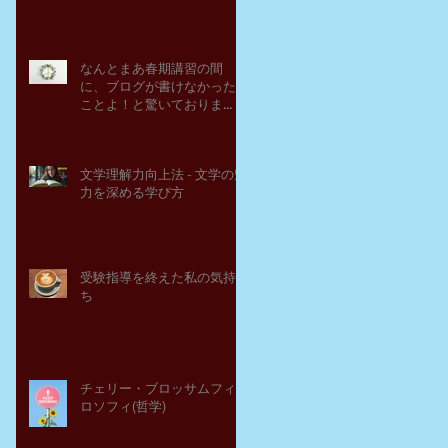
なんとまあ春期講習の間
に、ブログが書けなかった
ことよ！と驚いておりま
す。－高岡の大学受験個別
指導塾チェリー・ブロッサ
ム
文学理解力向上法 - 文学の魅
力を深める学び方
受験指導を終えた私の気持
ち
チェリー・ブロッサムフィ
ロソフィ(哲学)