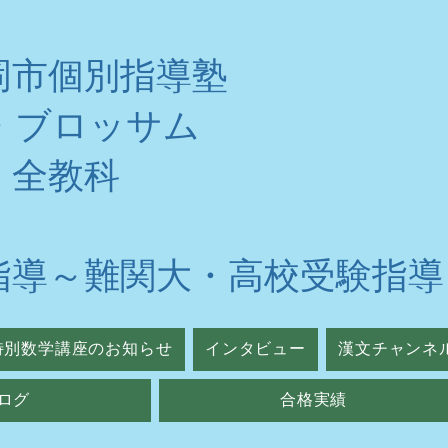
岡市個別指導塾
・ブロッサム
・全教科
指導～難関大・高校受験指導
特別数学講座のお知らせ
インタビュー
漢文チャンネ
ログ
合格実績