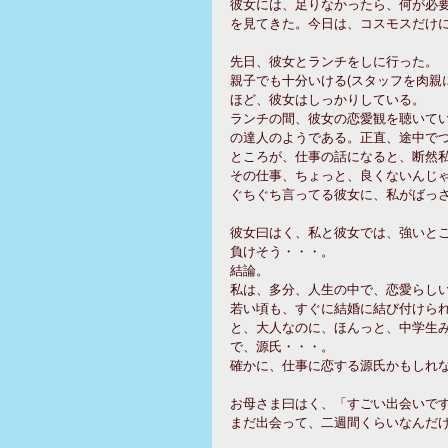
彼女には、足りなかったら、何が必
を見てきた。今日は、コスモスだけ
先日、彼女とランチをしに行った。
親子でも十分いける(スタッフを肉親
ほど、彼女はしっかりしている。
ランチの間、彼女の恋愛観を聴いて
の達人のようである。正直、途中で
ところが、仕事の話になると、断然
その仕事、ちょっと、良くないんじ
ぐちぐち言ってる彼女に、私がばっ
彼女曰はく、私と彼女では、強いと
負けそう・・・。
結論。
私は、多分、人生の中で、恋愛らし
若い頃も、すぐに結婚に結び付けら
と、大人なのに、ほんっと、中学生
で、源氏・・・。
確かに、仕事に恋する源氏かもしれ
お母さま曰はく、「すごい出会いで
まだ出会って、二週間くらいなんだ