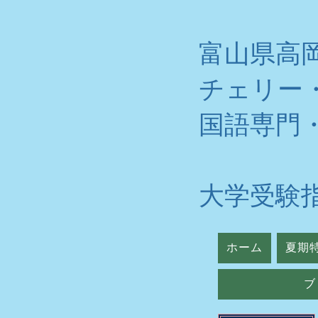
富山県高
チェリー
​国語専門
大学受験
ホーム
夏期
ブ