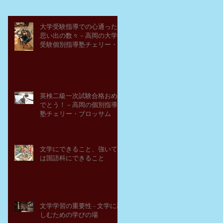
大学受験指導での心通った
思い出の数々－高岡の大学
受験個別指導塾チェリー・
ブロッサム
英検二級一次試験合格おめ
でとう！－高岡の個別指導
塾チェリー・ブロッサム
文学にできること、強いて
は国語科にできること
文学学習の重要性 - 文学に親
しむための学びの場