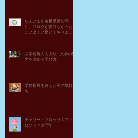
なんとまあ春期講習の間
に、ブログが書けなかった
ことよ！と驚いておりま
す。－高岡の大学受験個別
指導塾チェリー・ブロッサ
ム
文学理解力向上法 - 文学の魅
力を深める学び方
受験指導を終えた私の気持
ち
チェリー・ブロッサムフィ
ロソフィ(哲学)