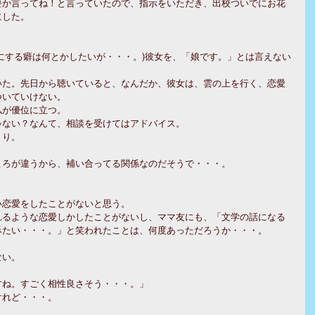
要か言ってね！と言っていたので、指示をいただき、出校ついでにお花
にした。
にする癖は何とかしたいが・・・。)彼女を、「娘です。」とは言えない
いた。先日から聴いていると、なんだか、彼女は、雲の上を行く、恋愛
ついていけない。
私が優位に立つ。
ゃない？なんて、相談を受けてはアドバイス。
さり。
ころが違うから、補い合ってる関係なのだそうで・・・。
い恋愛をしたことがないと思う。
れるような恋愛しかしたことがないし、ママ友にも、「文学の話になる
みたい・・・。」と笑われたことは、何度あっただろうか・・・。
ない。
すね。すごく相性良さそう・・・。」
けれど・・・。