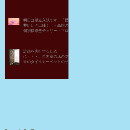
明日は県立入試です！「櫻
井組いざ出陣！」－高岡の
個別指導塾チェリー・ブロ
ッサム
計画を実行するため
に・・・。自習室の床の防
音のタイルカーペットのサ
ンプルを取り寄せてみた。
－高岡の大学受験個別指導
塾チェリー・ブロッサム