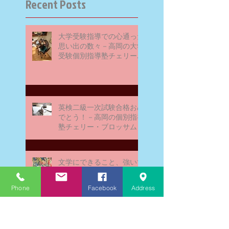
Recent Posts
大学受験指導での心通った
思い出の数々－高岡の大学
受験個別指導塾チェリー・
ブロッサム
英検二級一次試験合格おめ
でとう！－高岡の個別指導
塾チェリー・ブロッサム
文学にできること、強いて
は国語科にできること
Phone
Facebook
Address
文学学習の重要性 - 文学に