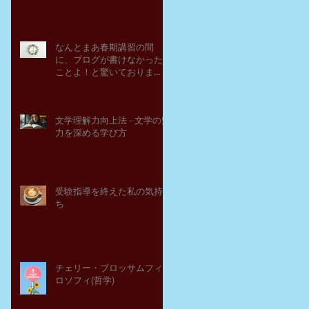
なんとまあ春期講習の間
に、ブログが書けなかった
ことよ！と驚いておりま
す。－高岡の大学受験個別
指導塾チェリー・ブロッサ
ム
文学理解力向上法 - 文学の魅
力を深める学び方
受験指導を終えた私の気持
ち
チェリー・ブロッサムフィ
ロソフィ(哲学)