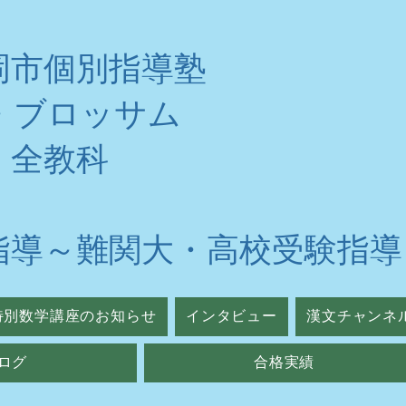
岡市個別指導塾
・ブロッサム
・全教科
指導～難関大・高校受験指導
特別数学講座のお知らせ
インタビュー
漢文チャンネ
ログ
合格実績