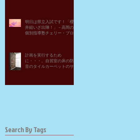
明日は県立入試です！「櫻
井組いざ出陣！」－高岡の
個別指導塾チェリー・ブロ
ッサム
計画を実行するため
に・・・。自習室の床の防
音のタイルカーペットのサ
ンプルを取り寄せてみた。
－高岡の大学受験個別指導
塾チェリー・ブロッサム
Search By Tags