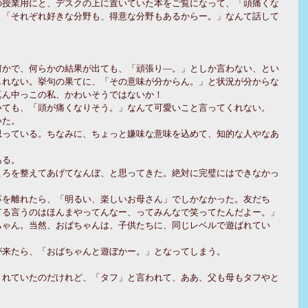
の授業用にと、デスクの上に置いていた本をご覧になって、「頭痛くな
、「それぞれ好きな分野も、得意な分野もあるからー。」なんて話して
何かで、何らかの結果が出ても、「頑張り―。」としか言わない、とい
しれない。挙句の果てに、「その意味が分からん。」と状況が分からな
真ん中っこの私、かわいそうではないか！
いても、「頭が痛くなりそう。」なんて可愛いこと言ってくれない。
いた。
思っている。ちなみに、ちょっと嫌味な意味を込めて、知的な人やなあ
ある。
ころを整えてあげてなんぼ、と思ってきた。絶対に完璧にはできなかっ
事を離れたら、「明るい、楽しいお母さん」でしかなかった。友だち
てる言うのはほんまやってんなー、ってみんなで笑ってたんだよー。」
ちゃん。当然、おばちゃんは、子供たちに、同じレベルで遊ばれてい
が来たら、「おばちゃんと遊ぼかー。」となってしまう。
くれていたのだけれど、「タフ」と言われて、ああ、父も母もタフやと