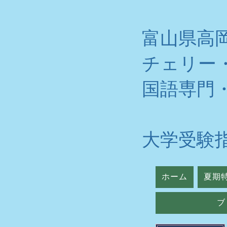
富山県高
チェリー
​国語専門
大学受験
ホーム
夏期
ブ