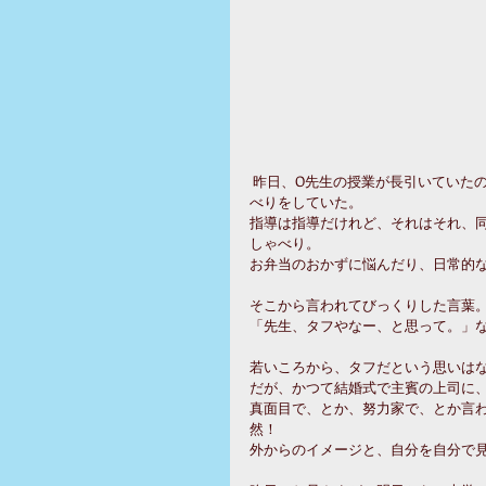
 昨日、O先生の授業が長引いていたので、車で待っていらしたお母さまに教室に入っていただいて、おしゃ
べりをしていた。
指導は指導だけれど、それはそれ、
しゃべり。
お弁当のおかずに悩んだり、日常的
そこから言われてびっくりした言葉
「先生、タフやなー、と思って。」
若いころから、タフだという思いは
だが、かつて結婚式で主賓の上司に
真面目で、とか、努力家で、とか言
然！ 
外からのイメージと、自分を自分で