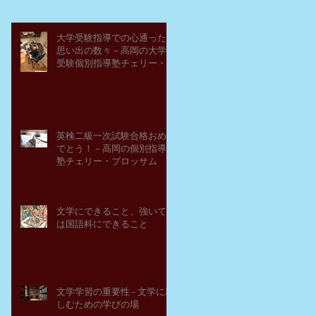
大学受験指導での心通った
思い出の数々－高岡の大学
受験個別指導塾チェリー・
ブロッサム
英検二級一次試験合格おめ
でとう！－高岡の個別指導
塾チェリー・ブロッサム
文学にできること、強いて
は国語科にできること
文学学習の重要性 - 文学に親
しむための学びの場