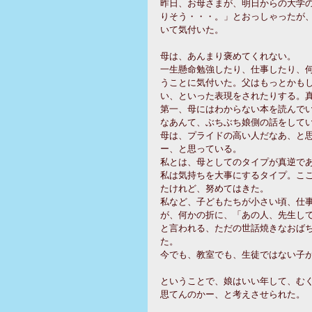
昨日、お母さまが、明日からの大学
りそう・・・。」とおっしゃったが
いて気付いた。
母は、あんまり褒めてくれない。
一生懸命勉強したり、仕事したり、
うことに気付いた。父はもっとかも
い、といった表現をされたりする。
第一、母にはわからない本を読んで
なあんて、ぶちぶち娘側の話をして
母は、プライドの高い人だなあ、と
ー、と思っている。
私とは、母としてのタイプが真逆で
私は気持ちを大事にするタイプ。こ
たけれど、努めてはきた。
私など、子どもたちが小さい頃、仕
が、何かの折に、「あの人、先生し
と言われる、ただの世話焼きなおば
た。
今でも、教室でも、生徒ではない子
ということで、娘はいい年して、む
思てんのかー、と考えさせられた。