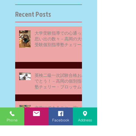
Recent Posts
大学受験指導での心通った
思い出の数々－高岡の大学
受験個別指導塾チェリー・
ブロッサム
英検二級一次試験合格おめ
でとう！－高岡の個別指導
塾チェリー・ブロッサム
文学にできること、強いて
は国語科にできること
Phone
Facebook
Address