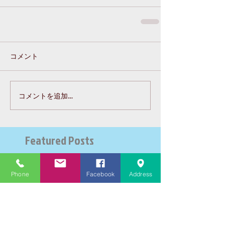
コメント
コメントを追加…
Featured Posts
Recent Posts
Phone
Facebook
Address
大学受験指導での心通った
思い出の数々－高岡の大学
受験個別指導塾チェリー・