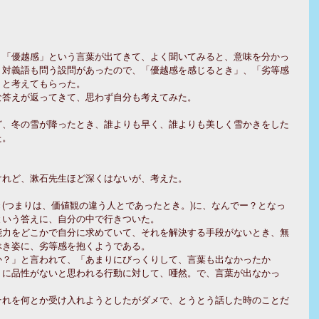
、「優越感」という言葉が出てきて、よく聞いてみると、意味を分かっ
。対義語も問う設問があったので、「優越感を感じるとき」、「劣等感
と考えてもらった。 
な答えが返ってきて、思わず自分も考えてみた。
ど、冬の雪が降ったとき、誰よりも早く、誰よりも美しく雪かきをした
た。
けれど、漱石先生ほど深くはないが、考えた。
(つまりは、価値観の違う人とであったとき。)に、なんでー？となっ
という答えに、自分の中で行きついた。
能力をどこかで自分に求めていて、それを解決する手段がないとき、無
べき姿に、劣等感を抱くようである。
か？」と言われて、「あまりにびっくりして、言葉も出なかったか
りに品性がないと思われる行動に対して、唖然。で、言葉が出なかっ
それを何とか受け入れようとしたがダメで、とうとう話した時のことだ