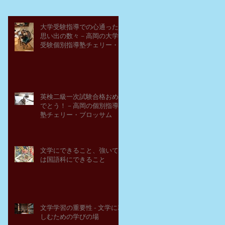
大学受験指導での心通った
思い出の数々－高岡の大学
受験個別指導塾チェリー・
ブロッサム
英検二級一次試験合格おめ
でとう！－高岡の個別指導
塾チェリー・ブロッサム
文学にできること、強いて
は国語科にできること
文学学習の重要性 - 文学に親
しむための学びの場