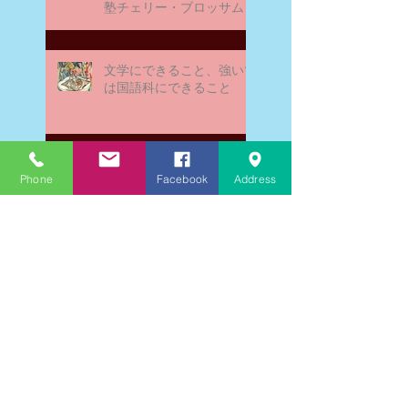
塾チェリー・ブロッサム
文学にできること、強いて
は国語科にできること
文学学習の重要性 - 文学に
Phone
Facebook
Address
親しむための学びの場
なんとまあ春期講習の間
に、ブログが書けなかった
ことよ！と驚いておりま
す。－高岡の大学受験個別
指導塾チェリー・ブロッサ
ム
文学理解力向上法 - 文学の
魅力を深める学び方