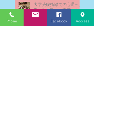
大学受験指導での心通った
思い出の数々－高岡の大学
受験個別指導塾チェリー・
ブロッサム
Phone
Facebook
Address
英検二級一次試験合格おめ
でとう！－高岡の個別指導
塾チェリー・ブロッサム
文学にできること、強いて
は国語科にできること
文学学習の重要性 - 文学に
親しむための学びの場