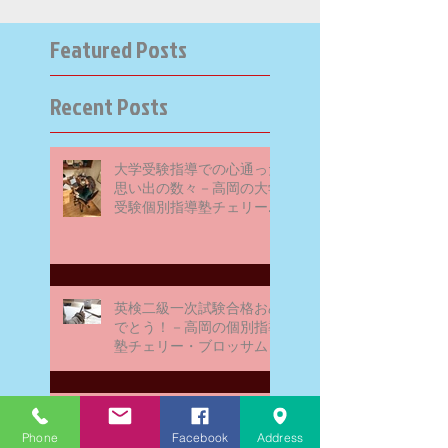
Featured Posts
Recent Posts
大学受験指導での心通った
思い出の数々－高岡の大学
受験個別指導塾チェリー・
ブロッサム
英検二級一次試験合格おめ
でとう！－高岡の個別指導
塾チェリー・ブロッサム
文学にできること、強いて
は国語科にできること
Phone
Facebook
Address