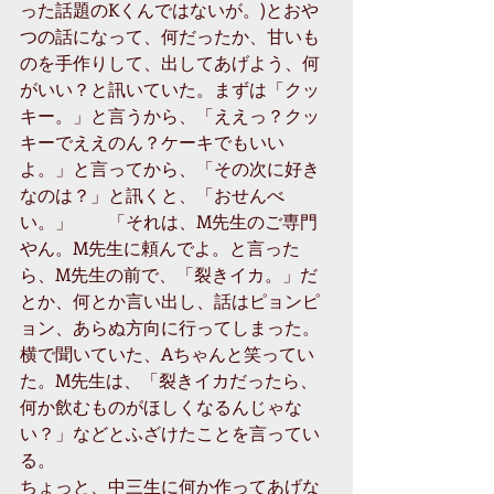
った話題のKくんではないが。)とおや
つの話になって、何だったか、甘いも
のを手作りして、出してあげよう、何
がいい？と訊いていた。まずは「クッ
キー。」と言うから、「ええっ？クッ
キーでええのん？ケーキでもいい
よ。」と言ってから、「その次に好き
なのは？」と訊くと、「おせんべ
い。」　　「それは、M先生のご専門
やん。M先生に頼んでよ。と言った
ら、M先生の前で、「裂きイカ。」だ
とか、何とか言い出し、話はピョンピ
ョン、あらぬ方向に行ってしまった。
横で聞いていた、Aちゃんと笑ってい
た。M先生は、「裂きイカだったら、
何か飲むものがほしくなるんじゃな
い？」などとふざけたことを言ってい
る。
ちょっと、中三生に何か作ってあげな