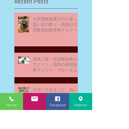
Recent Posts
大学受験指導での心通った
思い出の数々－高岡の大学
受験個別指導塾チェリー・
ブロッサム
英検二級一次試験合格おめ
でとう！－高岡の個別指導
塾チェリー・ブロッサム
文学にできること、強いて
は国語科にできること
Phone
Facebook
Address
文学学習の重要性 - 文学に
親しむための学びの場