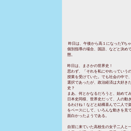
 昨日は、午後から高１になったYち
個別指導の場合、国語、などと決め
態。
昨日は、まさかの世界史！
思わず、「それを私にやれっていう
授業を受けていた。でも社会の中で
選択であったが、政治経済は大好き
史？
まあ、何とかなるだろうと、始めて
日本史同様、世界史だって、人の動
るわけね！などと結構喜んで二人で
をベースにして、いろんな動きを見
面白かったようである。
自習に来ていた高校生の女子二人と