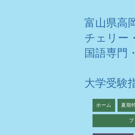
富山県高
チェリー
​国語専門
大学受験
ホーム
夏期
ブ