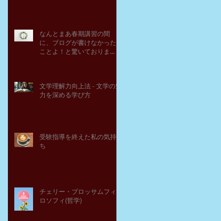
なんとまあ春期講習の間
に、ブログが書けなかった
ことよ！と驚いておりま
す。－高岡の大学受験個別
指導塾チェリー・ブロッサ
ム
文学理解力向上法 - 文学の魅
力を深める学び方
受験指導を終えた私の気持
ち
チェリー・ブロッサムフィ
ロソフィ(哲学)