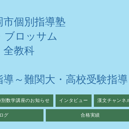
岡市個別指導塾
・ブロッサム
・全教科
指導～難関大・高校受験指導
特別数学講座のお知らせ
インタビュー
漢文チャンネ
ログ
合格実績