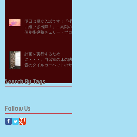
明日は県立入試です！「櫻
井組いざ出陣！」－高岡の
個別指導塾チェリー・ブロ
ッサム
計画を実行するため
に・・・。自習室の床の防
音のタイルカーペットのサ
ンプルを取り寄せてみた。
－高岡の大学受験個別指導
Search By Tags
塾チェリー・ブロッサム
Follow Us