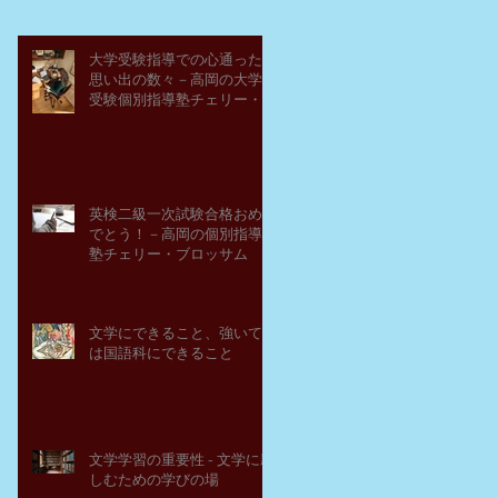
大学受験指導での心通った
思い出の数々－高岡の大学
受験個別指導塾チェリー・
ブロッサム
英検二級一次試験合格おめ
でとう！－高岡の個別指導
塾チェリー・ブロッサム
文学にできること、強いて
は国語科にできること
文学学習の重要性 - 文学に親
しむための学びの場