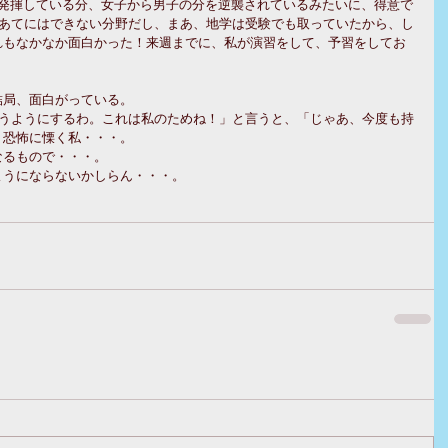
を発揮している分、女子から男子の分を逆襲されているみたいに、得意で
もあてにはできない分野だし、まあ、地学は受験でも取っていたから、し
れもなかなか面白かった！来週までに、私が演習をして、予習をしてお
結局、面白がっている。
思うようにするわ。これは私のためね！」と言うと、「じゃあ、今度も持
、恐怖に慄く私・・・。
なるもので・・・。
ようにならないかしらん・・・。