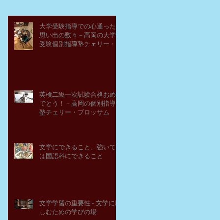
大学受験指導での心通った
思い出の数々－高岡の大学
受験個別指導塾チェリー・
ブロッサム
英検二級一次試験合格おめ
でとう！－高岡の個別指導
塾チェリー・ブロッサム
文学にできること、強いて
は国語科にできること
文学学習の重要性 - 文学に親
しむための学びの場