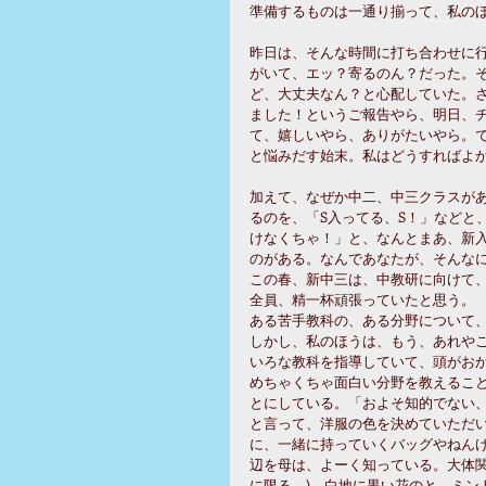
準備するものは一通り揃って、私の
昨日は、そんな時間に打ち合わせに
がいて、エッ？寄るのん？だった。
ど、大丈夫なん？と心配していた。
ました！というご報告やら、明日、
て、嬉しいやら、ありがたいやら。
と悩みだす始末。私はどうすればよ
加えて、なぜか中二、中三クラスが
るのを、「S入ってる、S！」などと
けなくちゃ！」と、なんとまあ、新
のがある。なんであなたが、そんな
この春、新中三は、中教研に向けて
全員、精一杯頑張っていたと思う。
ある苦手教科の、ある分野について
しかし、私のほうは、もう、あれや
いろな教科を指導していて、頭がお
めちゃくちゃ面白い分野を教えるこ
とにしている。「およそ知的でない
と言って、洋服の色を決めていただ
に、一緒に持っていくバッグやねんけ
辺を母は、よーく知っている。大体
に限る。)、白地に黒い花のと、ミン