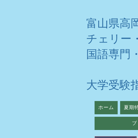
富山県高
チェリー
​国語専門
大学受験
ホーム
夏期
ブ