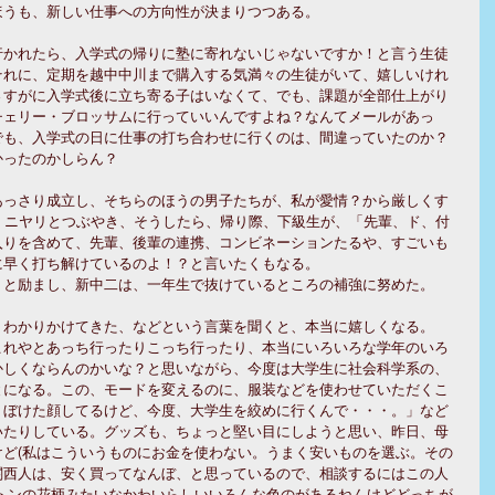
ほうも、新しい仕事への方向性が決まりつつある。
行かれたら、入学式の帰りに塾に寄れないじゃないですか！と言う生徒
それに、定期を越中中川まで購入する気満々の生徒がいて、嬉しいけれ
さすがに入学式後に立ち寄る子はいなくて、でも、課題が全部仕上がり
チェリー・ブロッサムに行っていいんですよね？なんてメールがあっ
でも、入学式の日に仕事の打ち合わせに行くのは、間違っていたのか？
かったのかしらん？
あっさり成立し、そちらのほうの男子たちが、私が愛情？から厳しくす
、ニヤリとつぶやき、そうしたら、帰り際、下級生が、「先輩、ド、付
入りを含めて、先輩、後輩の連携、コンビネーションたるや、すごいも
に早く打ち解けているのよ！？と言いたくもなる。
、と励まし、新中二は、一年生で抜けているところの補強に努めた。
、わかりかけてきた、などという言葉を聞くと、本当に嬉しくなる。
これやとあっち行ったりこっち行ったり、本当にいろいろな学年のいろ
かしくならんのかいな？と思いながら、今度は大学生に社会科学系の、
とになる。この、モードを変えるのに、服装などを使わせていただくこ
、ぼけた顔してるけど、今度、大学生を絞めに行くんで・・・。」など
いたりしている。グッズも、ちょっと堅い目にしようと思い、昨日、母
ど(私はこういうものにお金を使わない。うまく安いものを選ぶ。その
関西人は、安く買ってなんぼ、と思っているので、相談するにはこの人
トンの花柄みたいなかわいらしいいろんな色のがあるねんけどどっちが