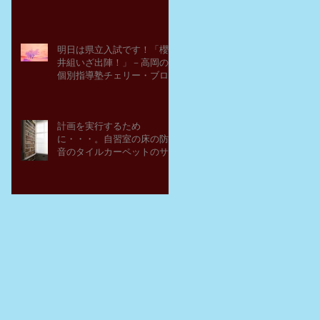
明日は県立入試です！「櫻
井組いざ出陣！」－高岡の
個別指導塾チェリー・ブロ
ッサム
計画を実行するため
に・・・。自習室の床の防
音のタイルカーペットのサ
ンプルを取り寄せてみた。
－高岡の大学受験個別指導
塾チェリー・ブロッサム