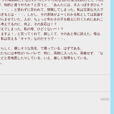
が、知的と違うやろか？と言うと、「あんたには、大人っぽすぎひん？
・・・。」と笑わずに言われて、憤慨してしまった。私は立派な大人で
過ぎるとは・・・。しかし、その意味がよーくわかる私としては反論す
膨らませていた。人が、ちょっと年かさの子を鍛えに行くためにあれこ
ら考えてるのに、何よ、その反応は！？
訴えてしまった。私の母、ひどくないー！？
りますよ！」と言ってくれて、嬉しくて、そのあと母に訴えた。母は、
。私は言える「キャラ」なのだそうで・・・。
ならしく、優しそうな先生、で通っている、はずである。
徒たちには本性がバレバレで、特に、高校に入ったら、容赦せず、「な
などと意地悪したりしている。いえ、厳しく指導をしている。
る。