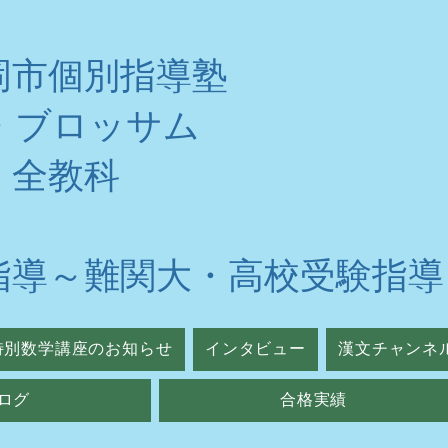
岡市個別指導塾
・ブロッサム
・全教科
指導～難関大・高校受験指導
特別数学講座のお知らせ
インタビュー
漢文チャンネ
ログ
合格実績