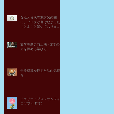
なんとまあ春期講習の間
に、ブログが書けなかった
ことよ！と驚いておりま
す。－高岡の大学受験個別
指導塾チェリー・ブロッサ
ム
文学理解力向上法 - 文学の魅
力を深める学び方
受験指導を終えた私の気持
ち
チェリー・ブロッサムフィ
ロソフィ(哲学)