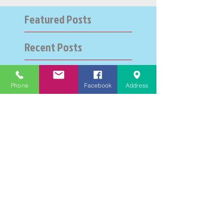
Featured Posts
Recent Posts
大学受験指導での心通った
Phone
Facebook
Address
思い出の数々－高岡の大学
受験個別指導塾チェリー・
ブロッサム
英検二級一次試験合格おめ
でとう！－高岡の個別指導
塾チェリー・ブロッサム
文学にできること、強いて
は国語科にできること