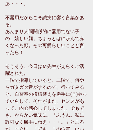
あ・・・。 
不器用だからこそ誠実に響く言葉があ
る。 
あんまり人間関係的に器用でない子
の、嬉しい顔。ちょっとはにかんで赤
くなった顔。その可愛らしいことと言
ったら！ 
そうそう、今日はＭ先生がえらくご活
躍された。 
一階で指導していると、二階で、何や
らガタガタ音がするので、行ってみる
と、自習室の模様替えを勝手に(？)やっ
ていらして、それがまた、センスがあ
って、内心感心してしまった。でもで
も、からかい気味に、「ふうん。私に
許可なく勝手にねえ・・・。」ところ
が、すぐに、「でも、この位置、いい