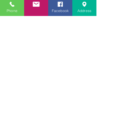
受験個別指導塾チェリー・
ブロッサム
Phone
Facebook
Address
英検二級一次試験合格おめ
でとう！－高岡の個別指導
塾チェリー・ブロッサム
文学にできること、強いて
は国語科にできること
文学学習の重要性 - 文学に
親しむための学びの場
なんとまあ春期講習の間
に、ブログが書けなかった