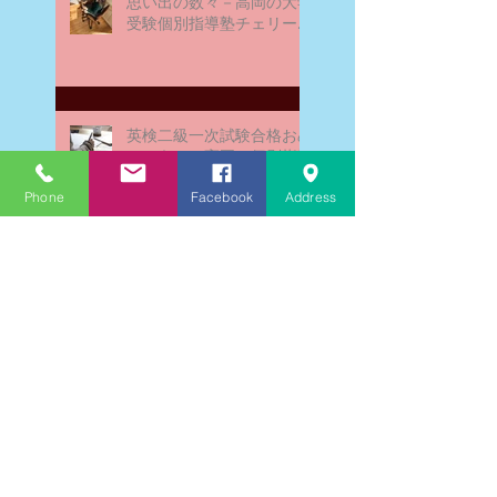
思い出の数々－高岡の大学
受験個別指導塾チェリー・
ブロッサム
英検二級一次試験合格おめ
でとう！－高岡の個別指導
塾チェリー・ブロッサム
Phone
Facebook
Address
文学にできること、強いて
は国語科にできること
文学学習の重要性 - 文学に
親しむための学びの場
なんとまあ春期講習の間